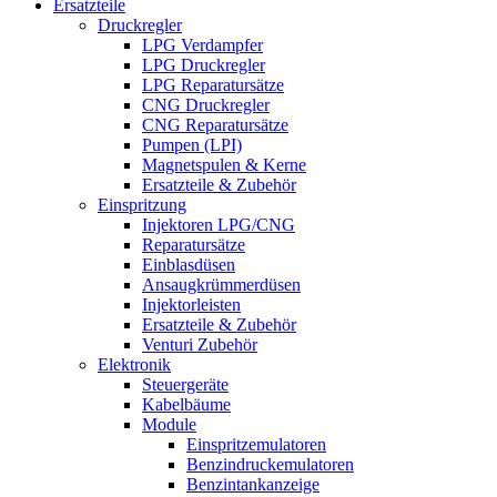
Ersatzteile
Druckregler
LPG Verdampfer
LPG Druckregler
LPG Reparatursätze
CNG Druckregler
CNG Reparatursätze
Pumpen (LPI)
Magnetspulen & Kerne
Ersatzteile & Zubehör
Einspritzung
Injektoren LPG/CNG
Reparatursätze
Einblasdüsen
Ansaugkrümmerdüsen
Injektorleisten
Ersatzteile & Zubehör
Venturi Zubehör
Elektronik
Steuergeräte
Kabelbäume
Module
Einspritzemulatoren
Benzindruckemulatoren
Benzintankanzeige