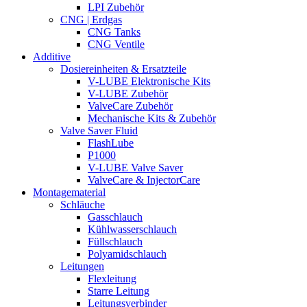
LPI Zubehör
CNG | Erdgas
CNG Tanks
CNG Ventile
Additive
Dosiereinheiten & Ersatzteile
V-LUBE Elektronische Kits
V-LUBE Zubehör
ValveCare Zubehör
Mechanische Kits & Zubehör
Valve Saver Fluid
FlashLube
P1000
V-LUBE Valve Saver
ValveCare & InjectorCare
Montagematerial
Schläuche
Gasschlauch
Kühlwasserschlauch
Füllschlauch
Polyamidschlauch
Leitungen
Flexleitung
Starre Leitung
Leitungsverbinder