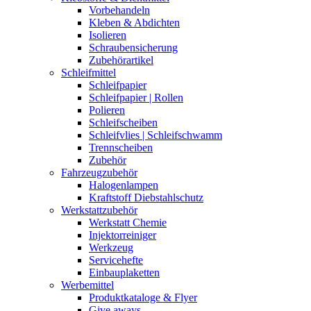
Vorbehandeln
Kleben & Abdichten
Isolieren
Schraubensicherung
Zubehörartikel
Schleifmittel
Schleifpapier
Schleifpapier | Rollen
Polieren
Schleifscheiben
Schleifvlies | Schleifschwamm
Trennscheiben
Zubehör
Fahrzeugzubehör
Halogenlampen
Kraftstoff Diebstahlschutz
Werkstattzubehör
Werkstatt Chemie
Injektorreiniger
Werkzeug
Servicehefte
Einbauplaketten
Werbemittel
Produktkataloge & Flyer
Give aways