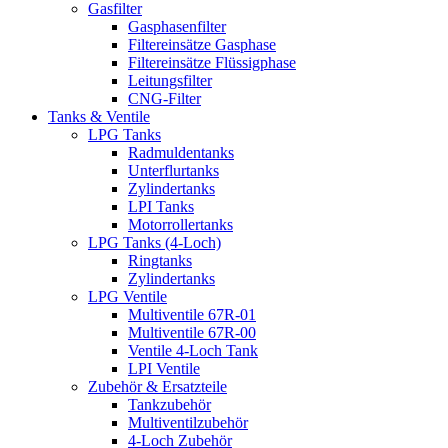
Gasfilter
Gasphasenfilter
Filtereinsätze Gasphase
Filtereinsätze Flüssigphase
Leitungsfilter
CNG-Filter
Tanks & Ventile
LPG Tanks
Radmuldentanks
Unterflurtanks
Zylindertanks
LPI Tanks
Motorrollertanks
LPG Tanks (4-Loch)
Ringtanks
Zylindertanks
LPG Ventile
Multiventile 67R-01
Multiventile 67R-00
Ventile 4-Loch Tank
LPI Ventile
Zubehör & Ersatzteile
Tankzubehör
Multiventilzubehör
4-Loch Zubehör