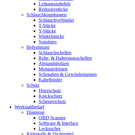
Leitungszubehör
Reduzierstücke
Schlauchkupplungen
Schlauchverbinder
T-Stücke
Y-Stücke
Winkelstücke
Sonstiges
Befestigung
Schlauchschellen
Rohr- & Halterungsschellen
Abstandsbolzen
Montageleisten
Schrauben & Gewindestangen
Kabelbinder
Schutz
Hitzeschutz
Knickschutz
Scheuerschutz
Werkstattbedarf
Diagnose
OBD Scanner
Software & Interface
Lecksucher
Klebstoffe & Dichtmittel