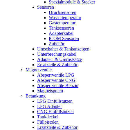
Spezialmodule & Stecker
Sensoren
Drucksensoren
Wassertemperatur
Gastemperatur
Tanksensoren
Adapterkabel
ICOM Sensoren
Zubehör
Umschalter & Tankanzeigen
Unterbrechungskabel
Adapter- & Umrüstsätze
Ersatzteile & Zubehör
Magnetventile
Absperrventile LPG
Absperrventile CNG
Absperrventile Benzin
Magnetspulen
Betankung
LPG Einfüllstutzen
LPG Adapter
CNG Einfüllstutzen
Tankdeckel
Füllpistolen
Ersatzteile & Zubehör