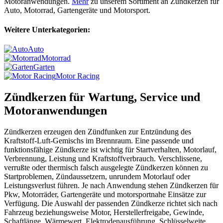
Motoranwendungen.
Mehr
zu unserem Sortiment an Zündkerzen für
Auto, Motorrad, Gartengeräte und Motorsport.
Weitere Unterkategorien:
Auto
Motorrad
Garten
Motor Racing
Zündkerzen für Wartung, Service und
Motoranwendungen
Zündkerzen erzeugen den Zündfunken zur Entzündung des
Kraftstoff-Luft-Gemischs im Brennraum. Eine passende und
funktionsfähige Zündkerze ist wichtig für Startverhalten, Motorlauf,
Verbrennung, Leistung und Kraftstoffverbrauch. Verschlissene,
verrußte oder thermisch falsch ausgelegte Zündkerzen können zu
Startproblemen, Zündaussetzern, unrundem Motorlauf oder
Leistungsverlust führen. Je nach Anwendung stehen Zündkerzen für
Pkw, Motorräder, Gartengeräte und motorsportnahe Einsätze zur
Verfügung. Die Auswahl der passenden Zündkerze richtet sich nach
Fahrzeug beziehungsweise Motor, Herstellerfreigabe, Gewinde,
Schaftlänge, Wärmewert, Elektrodenausführung, Schlüsselweite