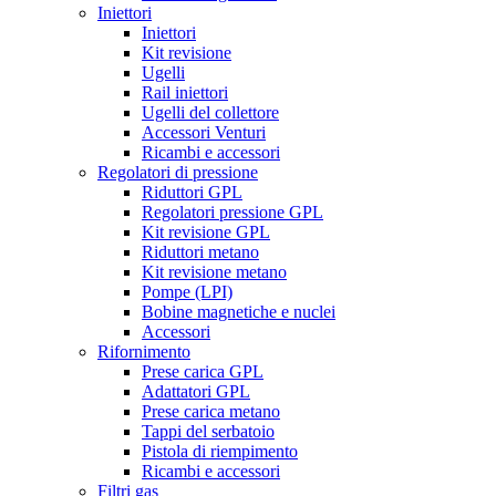
Iniettori
Iniettori
Kit revisione
Ugelli
Rail iniettori
Ugelli del collettore
Accessori Venturi
Ricambi e accessori
Regolatori di pressione
Riduttori GPL
Regolatori pressione GPL
Kit revisione GPL
Riduttori metano
Kit revisione metano
Pompe (LPI)
Bobine magnetiche e nuclei
Accessori
Rifornimento
Prese carica GPL
Adattatori GPL
Prese carica metano
Tappi del serbatoio
Pistola di riempimento
Ricambi e accessori
Filtri gas