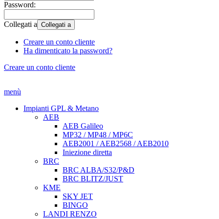
Password:
Collegati a
Collegati a
Creare un conto cliente
Ha dimenticato la password?
Creare un conto cliente
menù
Impianti GPL & Metano
AEB
AEB Galileo
MP32 / MP48 / MP6C
AEB2001 / AEB2568 / AEB2010
Iniezione diretta
BRC
BRC ALBA/S32/P&D
BRC BLITZ/JUST
KME
SKY JET
BINGO
LANDI RENZO