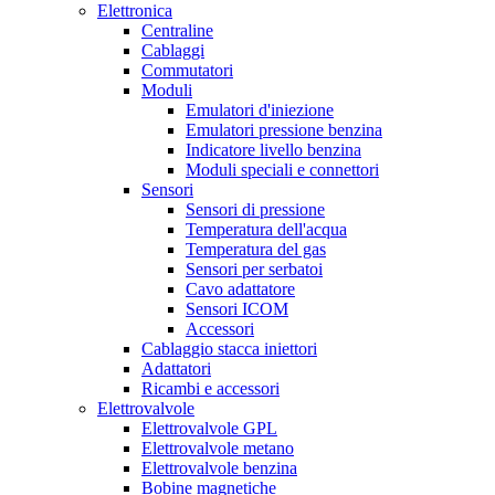
Elettronica
Centraline
Cablaggi
Commutatori
Moduli
Emulatori d'iniezione
Emulatori pressione benzina
Indicatore livello benzina
Moduli speciali e connettori
Sensori
Sensori di pressione
Temperatura dell'acqua
Temperatura del gas
Sensori per serbatoi
Cavo adattatore
Sensori ICOM
Accessori
Cablaggio stacca iniettori
Adattatori
Ricambi e accessori
Elettrovalvole
Elettrovalvole GPL
Elettrovalvole metano
Elettrovalvole benzina
Bobine magnetiche