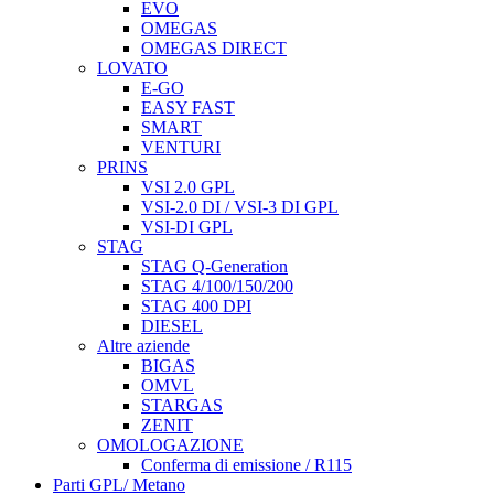
EVO
OMEGAS
OMEGAS DIRECT
LOVATO
E-GO
EASY FAST
SMART
VENTURI
PRINS
VSI 2.0 GPL
VSI-2.0 DI / VSI-3 DI GPL
VSI-DI GPL
STAG
STAG Q-Generation
STAG 4/100/150/200
STAG 400 DPI
DIESEL
Altre aziende
BIGAS
OMVL
STARGAS
ZENIT
OMOLOGAZIONE
Conferma di emissione / R115
Parti GPL/ Metano