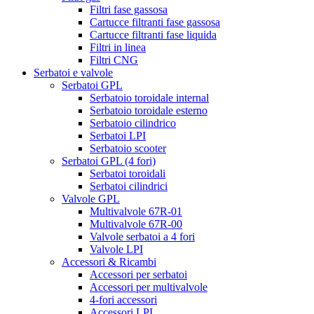
Filtri fase gassosa
Cartucce filtranti fase gassosa
Cartucce filtranti fase liquida
Filtri in linea
Filtri CNG
Serbatoi e valvole
Serbatoi GPL
Serbatoio toroidale internal
Serbatoio toroidale esterno
Serbatoio cilindrico
Serbatoi LPI
Serbatoio scooter
Serbatoi GPL (4 fori)
Serbatoi toroidali
Serbatoi cilindrici
Valvole GPL
Multivalvole 67R-01
Multivalvole 67R-00
Valvole serbatoi a 4 fori
Valvole LPI
Accessori & Ricambi
Accessori per serbatoi
Accessori per multivalvole
4-fori accessori
Accessori LPI