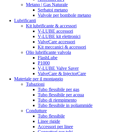
Metano | Gas Naturale
Serbatoi metano
Valvole per bombole metano
Lubrificanti
Kit lubrificante & accessori
V-LUBE accessori
V-LUBE kit elettronici
ValveCare accessori
Kit meccanici & accessori
Olio lubrificante valvola
FlashLube
P1000
V-LUBE Valve Saver
ValveCare & InjectorCare
Materiale per il montaggio
Tubazioni
Tubo flessibile per gas
Tubo flessibile per acqua
Tubo di riempimento
Tubo flessibile in poliammide
Condutture
Tubo flessibile
Linee rigide
Accessori per linee
Connettori per tubi