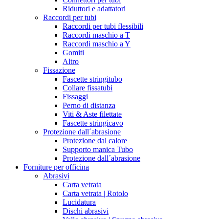
Riduttori e adattatori
Raccordi per tubi
Raccordi per tubi flessibili
Raccordi maschio a T
Raccordi maschio a Y
Gomiti
Altro
Fissazione
Fascette stringitubo
Collare fissatubi
Fissaggi
Perno di distanza
Viti & Aste filettate
Fascette stringicavo
Protezione dall´abrasione
Protezione dal calore
Supporto manica Tubo
Protezione dall´abrasione
Forniture per officina
Abrasivi
Carta vetrata
Carta vetrata | Rotolo
Lucidatura
Dischi abrasivi