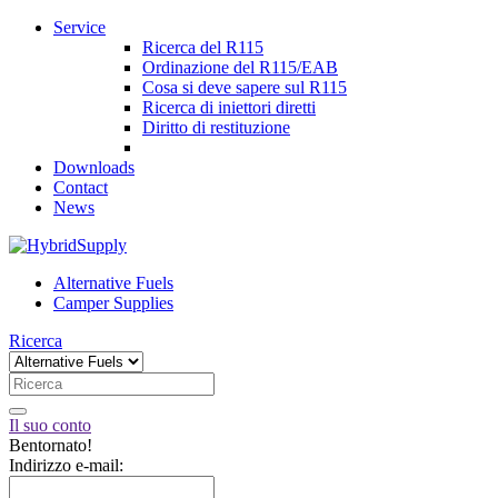
Service
Ricerca del R115
Ordinazione del R115/EAB
Cosa si deve sapere sul R115
Ricerca di iniettori diretti
Diritto di restituzione
Downloads
Contact
News
Alternative Fuels
Camper Supplies
Ricerca
Il suo conto
Bentornato!
Indirizzo e-mail: