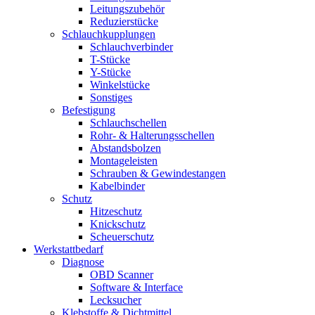
Leitungszubehör
Reduzierstücke
Schlauchkupplungen
Schlauchverbinder
T-Stücke
Y-Stücke
Winkelstücke
Sonstiges
Befestigung
Schlauchschellen
Rohr- & Halterungsschellen
Abstandsbolzen
Montageleisten
Schrauben & Gewindestangen
Kabelbinder
Schutz
Hitzeschutz
Knickschutz
Scheuerschutz
Werkstattbedarf
Diagnose
OBD Scanner
Software & Interface
Lecksucher
Klebstoffe & Dichtmittel