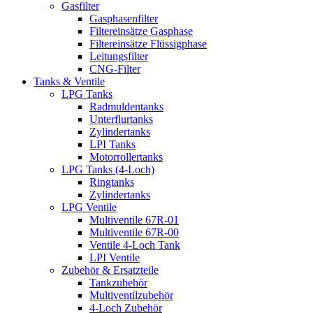
Gasfilter
Gasphasenfilter
Filtereinsätze Gasphase
Filtereinsätze Flüssigphase
Leitungsfilter
CNG-Filter
Tanks & Ventile
LPG Tanks
Radmuldentanks
Unterflurtanks
Zylindertanks
LPI Tanks
Motorrollertanks
LPG Tanks (4-Loch)
Ringtanks
Zylindertanks
LPG Ventile
Multiventile 67R-01
Multiventile 67R-00
Ventile 4-Loch Tank
LPI Ventile
Zubehör & Ersatzteile
Tankzubehör
Multiventilzubehör
4-Loch Zubehör