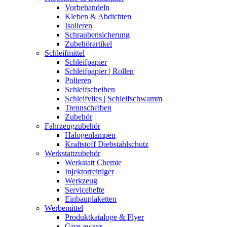
Vorbehandeln
Kleben & Abdichten
Isolieren
Schraubensicherung
Zubehörartikel
Schleifmittel
Schleifpapier
Schleifpapier | Rollen
Polieren
Schleifscheiben
Schleifvlies | Schleifschwamm
Trennscheiben
Zubehör
Fahrzeugzubehör
Halogenlampen
Kraftstoff Diebstahlschutz
Werkstattzubehör
Werkstatt Chemie
Injektorreiniger
Werkzeug
Servicehefte
Einbauplaketten
Werbemittel
Produktkataloge & Flyer
Give aways