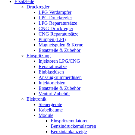
Ersatzteile
Druckregler
LPG Verdampfer
LPG Druckregler
LPG Reparatursätze
CNG Druckregler
CNG Reparatursätze
Pumpen (LPI)
Magnetspulen & Kerne
Ersatzteile & Zubehör
Einspritzung
Injektoren LPG/CNG
Reparatursätze
Einblasdüsen
Ansaugkrümmerdüsen
Injektorleisten
Ersatzteile & Zubehör
Venturi Zubehör
Elektronik
Steuergeräte
Kabelbäume
Module
Einspritzemulatoren
Benzindruckemulatoren
Benzintankanzeige