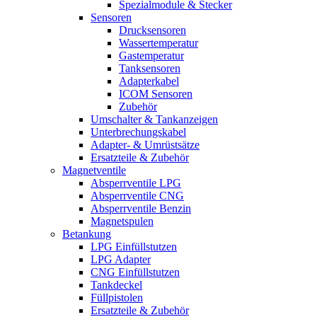
Spezialmodule & Stecker
Sensoren
Drucksensoren
Wassertemperatur
Gastemperatur
Tanksensoren
Adapterkabel
ICOM Sensoren
Zubehör
Umschalter & Tankanzeigen
Unterbrechungskabel
Adapter- & Umrüstsätze
Ersatzteile & Zubehör
Magnetventile
Absperrventile LPG
Absperrventile CNG
Absperrventile Benzin
Magnetspulen
Betankung
LPG Einfüllstutzen
LPG Adapter
CNG Einfüllstutzen
Tankdeckel
Füllpistolen
Ersatzteile & Zubehör