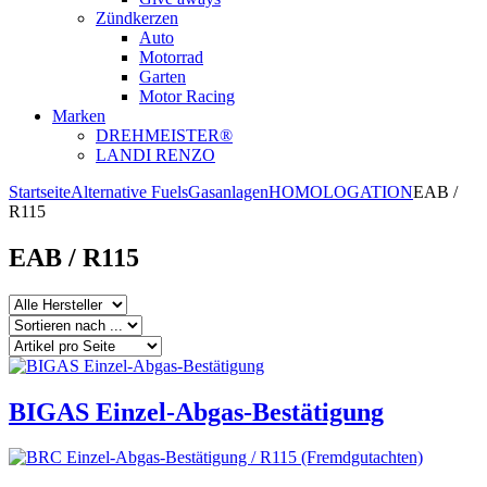
Zündkerzen
Auto
Motorrad
Garten
Motor Racing
Marken
DREHMEISTER®
LANDI RENZO
Startseite
Alternative Fuels
Gasanlagen
HOMOLOGATION
EAB /
R115
EAB / R115
BIGAS Einzel-Abgas-Bestätigung