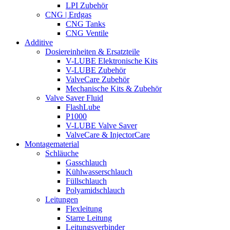
LPI Zubehör
CNG | Erdgas
CNG Tanks
CNG Ventile
Additive
Dosiereinheiten & Ersatzteile
V-LUBE Elektronische Kits
V-LUBE Zubehör
ValveCare Zubehör
Mechanische Kits & Zubehör
Valve Saver Fluid
FlashLube
P1000
V-LUBE Valve Saver
ValveCare & InjectorCare
Montagematerial
Schläuche
Gasschlauch
Kühlwasserschlauch
Füllschlauch
Polyamidschlauch
Leitungen
Flexleitung
Starre Leitung
Leitungsverbinder