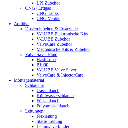
LPI Zubehör
CNG | Erdgas
CNG Tanks
CNG Ventile
Additive
Dosiereinheiten & Ersatzteile
V-LUBE Elektronische Kits
V-LUBE Zubehör
ValveCare Zubehör
Mechanische Kits & Zubehör
Valve Saver Fluid
FlashLube
P1000
V-LUBE Valve Saver
ValveCare & InjectorCare
Montagematerial
Schläuche
Gasschlauch
Kühlwasserschlauch
Füllschlauch
Polyamidschlauch
Leitungen
Flexleitung
Starre Leitung
Leitungsverbinder