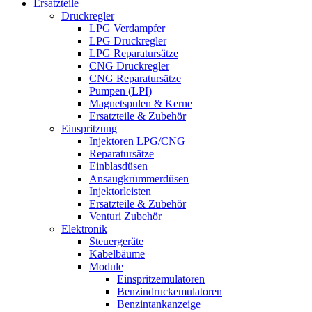
Ersatzteile
Druckregler
LPG Verdampfer
LPG Druckregler
LPG Reparatursätze
CNG Druckregler
CNG Reparatursätze
Pumpen (LPI)
Magnetspulen & Kerne
Ersatzteile & Zubehör
Einspritzung
Injektoren LPG/CNG
Reparatursätze
Einblasdüsen
Ansaugkrümmerdüsen
Injektorleisten
Ersatzteile & Zubehör
Venturi Zubehör
Elektronik
Steuergeräte
Kabelbäume
Module
Einspritzemulatoren
Benzindruckemulatoren
Benzintankanzeige