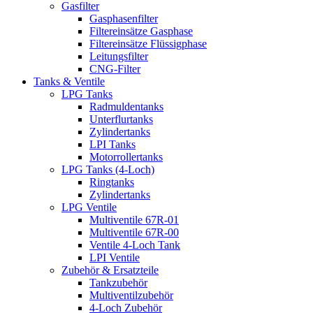
Gasfilter
Gasphasenfilter
Filtereinsätze Gasphase
Filtereinsätze Flüssigphase
Leitungsfilter
CNG-Filter
Tanks & Ventile
LPG Tanks
Radmuldentanks
Unterflurtanks
Zylindertanks
LPI Tanks
Motorrollertanks
LPG Tanks (4-Loch)
Ringtanks
Zylindertanks
LPG Ventile
Multiventile 67R-01
Multiventile 67R-00
Ventile 4-Loch Tank
LPI Ventile
Zubehör & Ersatzteile
Tankzubehör
Multiventilzubehör
4-Loch Zubehör