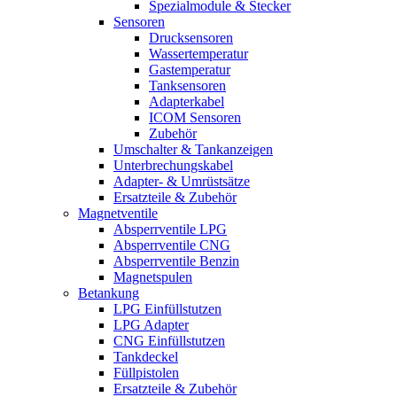
Spezialmodule & Stecker
Sensoren
Drucksensoren
Wassertemperatur
Gastemperatur
Tanksensoren
Adapterkabel
ICOM Sensoren
Zubehör
Umschalter & Tankanzeigen
Unterbrechungskabel
Adapter- & Umrüstsätze
Ersatzteile & Zubehör
Magnetventile
Absperrventile LPG
Absperrventile CNG
Absperrventile Benzin
Magnetspulen
Betankung
LPG Einfüllstutzen
LPG Adapter
CNG Einfüllstutzen
Tankdeckel
Füllpistolen
Ersatzteile & Zubehör