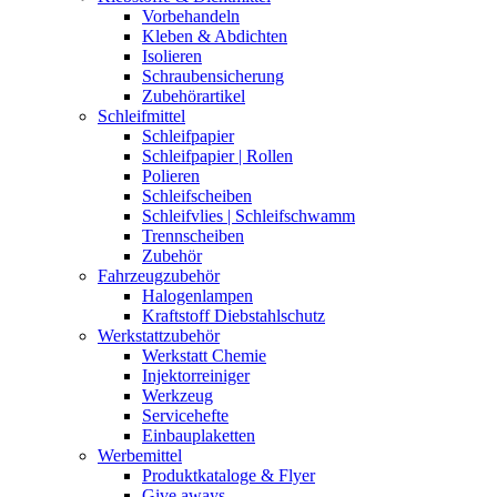
Vorbehandeln
Kleben & Abdichten
Isolieren
Schraubensicherung
Zubehörartikel
Schleifmittel
Schleifpapier
Schleifpapier | Rollen
Polieren
Schleifscheiben
Schleifvlies | Schleifschwamm
Trennscheiben
Zubehör
Fahrzeugzubehör
Halogenlampen
Kraftstoff Diebstahlschutz
Werkstattzubehör
Werkstatt Chemie
Injektorreiniger
Werkzeug
Servicehefte
Einbauplaketten
Werbemittel
Produktkataloge & Flyer
Give aways