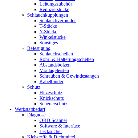
Leitungszubehör
Reduzierstücke
Schlauchkupplungen
Schlauchverbinder
T-Stücke
Y-Stücke
Winkelstücke
Sonstiges
Befestigung
Schlauchschellen
Rohr- & Halterungsschellen
Abstandsbolzen
Montageleisten
Schrauben & Gewindestangen
Kabelbinder
Schutz
Hitzeschutz
Knickschutz
Scheuerschutz
Werkstattbedarf
Diagnose
OBD Scanner
Software & Interface
Lecksucher
Klebstoffe & Dichtmittel