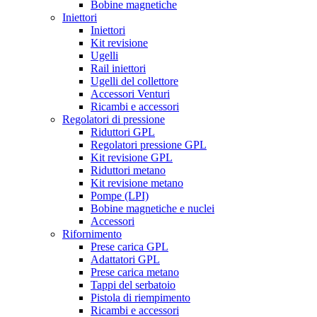
Bobine magnetiche
Iniettori
Iniettori
Kit revisione
Ugelli
Rail iniettori
Ugelli del collettore
Accessori Venturi
Ricambi e accessori
Regolatori di pressione
Riduttori GPL
Regolatori pressione GPL
Kit revisione GPL
Riduttori metano
Kit revisione metano
Pompe (LPI)
Bobine magnetiche e nuclei
Accessori
Rifornimento
Prese carica GPL
Adattatori GPL
Prese carica metano
Tappi del serbatoio
Pistola di riempimento
Ricambi e accessori