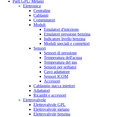
Parti GPL/ Metano
Elettronica
Centraline
Cablaggi
Commutatori
Moduli
Emulatori d'iniezione
Emulatori pressione benzina
Indicatore livello benzina
Moduli speciali e connettori
Sensori
Sensori di pressione
Temperatura dell'acqua
Temperatura del gas
Sensori per serbatoi
Cavo adattatore
Sensori ICOM
Accessori
Cablaggio stacca iniettori
Adattatori
Ricambi e accessori
Elettrovalvole
Elettrovalvole GPL
Elettrovalvole metano
Elettrovalvole benzina