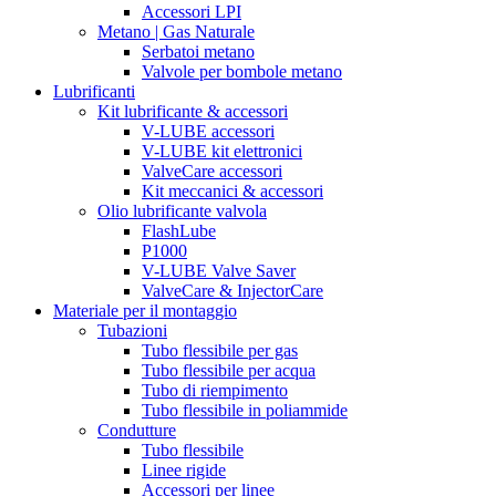
Accessori LPI
Metano | Gas Naturale
Serbatoi metano
Valvole per bombole metano
Lubrificanti
Kit lubrificante & accessori
V-LUBE accessori
V-LUBE kit elettronici
ValveCare accessori
Kit meccanici & accessori
Olio lubrificante valvola
FlashLube
P1000
V-LUBE Valve Saver
ValveCare & InjectorCare
Materiale per il montaggio
Tubazioni
Tubo flessibile per gas
Tubo flessibile per acqua
Tubo di riempimento
Tubo flessibile in poliammide
Condutture
Tubo flessibile
Linee rigide
Accessori per linee