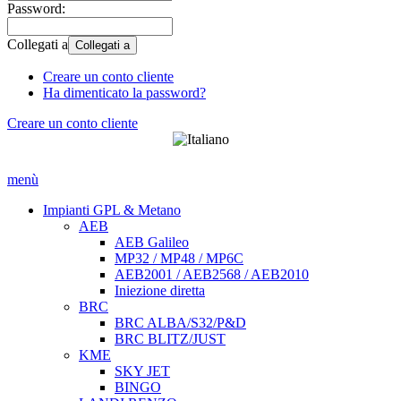
Password:
Collegati a
Collegati a
Creare un conto cliente
Ha dimenticato la password?
Creare un conto cliente
menù
Impianti GPL & Metano
AEB
AEB Galileo
MP32 / MP48 / MP6C
AEB2001 / AEB2568 / AEB2010
Iniezione diretta
BRC
BRC ALBA/S32/P&D
BRC BLITZ/JUST
KME
SKY JET
BINGO