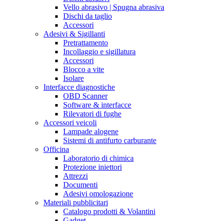
Vello abrasivo | Spugna abrasiva
Dischi da taglio
Accessori
Adesivi & Sigillanti
Pretrattamento
Incollaggio e sigillatura
Accessori
Blocco a vite
Isolare
Interfacce diagnostiche
OBD Scanner
Software & interfacce
Rilevatori di fughe
Accessori veicoli
Lampade alogene
Sistemi di antifurto carburante
Officina
Laboratorio di chimica
Protezione iniettori
Attrezzi
Documenti
Adesivi omologazione
Materiali pubblicitari
Catalogo prodotti & Volantini
Gadget