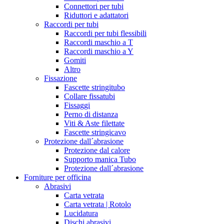
Connettori per tubi
Riduttori e adattatori
Raccordi per tubi
Raccordi per tubi flessibili
Raccordi maschio a T
Raccordi maschio a Y
Gomiti
Altro
Fissazione
Fascette stringitubo
Collare fissatubi
Fissaggi
Perno di distanza
Viti & Aste filettate
Fascette stringicavo
Protezione dall´abrasione
Protezione dal calore
Supporto manica Tubo
Protezione dall´abrasione
Forniture per officina
Abrasivi
Carta vetrata
Carta vetrata | Rotolo
Lucidatura
Dischi abrasivi