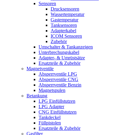
Sensoren
Drucksensoren
Wassertemperatur
Gastemperatur
Tanksensoren
Adapterkabel
ICOM Sensoren
Zubehör
Umschalter & Tankanzeigen
Unterbrechungskabel
Adapter- & Umrüstsätze
Ersatzteile & Zubehör
Magnetventile
Absperrventile LPG
Absperrventile CNG
Absperrventile Benzin
Magnetspulen
Betankung
LPG Einfüllstutzen
LPG Adapter
CNG Einfüllstutzen
Tankdeckel
Füllpistolen
Ersatzteile & Zubehör
Gasfilter