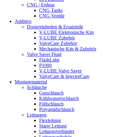
CNG | Erdgas
CNG Tanks
CNG Ventile
Additive
Dosiereinheiten & Ersatzteile
V-LUBE Elektronische Kits
V-LUBE Zubehör
ValveCare Zubehör
Mechanische Kits & Zubehör
Valve Saver Fluid
FlashLube
P1000
V-LUBE Valve Saver
ValveCare & InjectorCare
Montagematerial
Schläuche
Gasschlauch
Kühlwasserschlauch
Füllschlauch
Polyamidschlauch
Leitungen
Flexleitung
Starre Leitung
Leitungsverbinder
Leitungszubehör