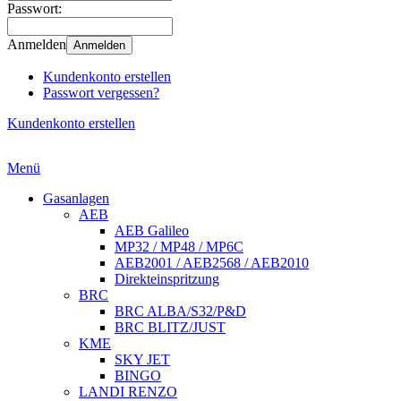
Passwort:
Anmelden
Anmelden
Kundenkonto erstellen
Passwort vergessen?
Kundenkonto erstellen
Menü
Gasanlagen
AEB
AEB Galileo
MP32 / MP48 / MP6C
AEB2001 / AEB2568 / AEB2010
Direkteinspritzung
BRC
BRC ALBA/S32/P&D
BRC BLITZ/JUST
KME
SKY JET
BINGO
LANDI RENZO