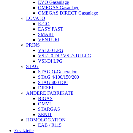
EVO Gasanlage
OMEGAS Gasanlage
OMEGAS DIRECT Gasanlage
LOVATO
E-GO
EASY FAST
SMART
VENTURI
PRINS
VSI 2.0 LPG
VSI-2.0 DI / VSI-3 DI LPG
VSI-DI LPG
STAG
STAG Q-Generation
STAG 4/100/150/200
STAG 400 DPI
DIESEL
ANDERE FABRIKATE
BIGAS
OMVL
STARGAS
ZENIT
HOMOLOGATION
EAB / R115
Ersatzteile