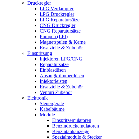
Druckregler
LPG Verdampfer
LPG Druckregler
LPG Reparatursätze
CNG Druckregler
CNG Reparatursätze
Pumpen (LPI)
Magnetspulen & Kerne
Ersatzteile & Zubehör
Einspritzung
Injektoren LPG/CNG
Reparatursätze
Einblasdüsen
Ansaugkrümmerdüsen
Injektorleisten
Ersatzteile & Zubehör
Venturi Zubehör
Elektronik
Steuergeräte
Kabelbäume
Module
Einspritzemulatoren
Benzindruckemulatoren
Benzintankanzeige
Spezialmodule & Stecker