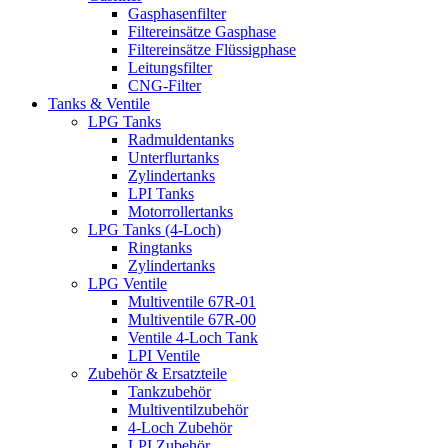
Gasphasenfilter
Filtereinsätze Gasphase
Filtereinsätze Flüssigphase
Leitungsfilter
CNG-Filter
Tanks & Ventile
LPG Tanks
Radmuldentanks
Unterflurtanks
Zylindertanks
LPI Tanks
Motorrollertanks
LPG Tanks (4-Loch)
Ringtanks
Zylindertanks
LPG Ventile
Multiventile 67R-01
Multiventile 67R-00
Ventile 4-Loch Tank
LPI Ventile
Zubehör & Ersatzteile
Tankzubehör
Multiventilzubehör
4-Loch Zubehör
LPI Zubehör