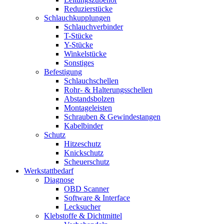
Reduzierstücke
Schlauchkupplungen
Schlauchverbinder
T-Stücke
Y-Stücke
Winkelstücke
Sonstiges
Befestigung
Schlauchschellen
Rohr- & Halterungsschellen
Abstandsbolzen
Montageleisten
Schrauben & Gewindestangen
Kabelbinder
Schutz
Hitzeschutz
Knickschutz
Scheuerschutz
Werkstattbedarf
Diagnose
OBD Scanner
Software & Interface
Lecksucher
Klebstoffe & Dichtmittel