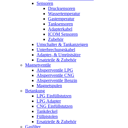
Sensoren
Drucksensoren
Wassertemperatur
Gastemperatur
Tanksensoren
Adapterkabel
ICOM Sensoren
Zubehör
Umschalter & Tankanzeigen
Unterbrechungskabel
Adapter- & Umrüstsätze
Ersatzteile & Zubehör
Magnetventile
Absperrventile LPG
Absperrventile CNG
Absperrventile Benzin
Magnetspulen
Betankung
LPG Einfüllstutzen
LPG Adapter
CNG Einfüllstutzen
Tankdeckel
Füllpistolen
Ersatzteile & Zubehör
Gasfilter