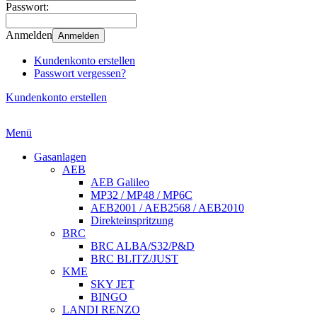
Passwort:
Anmelden
Anmelden
Kundenkonto erstellen
Passwort vergessen?
Kundenkonto erstellen
Menü
Gasanlagen
AEB
AEB Galileo
MP32 / MP48 / MP6C
AEB2001 / AEB2568 / AEB2010
Direkteinspritzung
BRC
BRC ALBA/S32/P&D
BRC BLITZ/JUST
KME
SKY JET
BINGO
LANDI RENZO