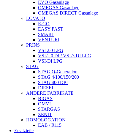
EVO Gasanlage
OMEGAS Gasanlage
OMEGAS DIRECT Gasanlage
LOVATO
E-GO
EASY FAST
SMART
VENTURI
PRINS
VSI 2.0 LPG
VSI-2.0 DI / VSI-3 DI LPG
VSI-DI LPG
STAG
STAG Q-Generation
STAG 4/100/150/200
STAG 400 DPI
DIESEL
ANDERE FABRIKATE
BIGAS
OMVL
STARGAS
ZENIT
HOMOLOGATION
EAB / R115
Ersatzteile