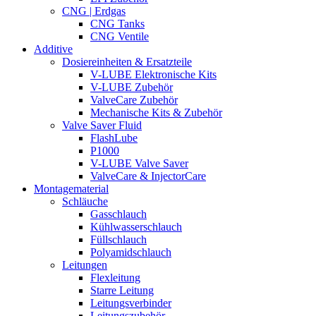
CNG | Erdgas
CNG Tanks
CNG Ventile
Additive
Dosiereinheiten & Ersatzteile
V-LUBE Elektronische Kits
V-LUBE Zubehör
ValveCare Zubehör
Mechanische Kits & Zubehör
Valve Saver Fluid
FlashLube
P1000
V-LUBE Valve Saver
ValveCare & InjectorCare
Montagematerial
Schläuche
Gasschlauch
Kühlwasserschlauch
Füllschlauch
Polyamidschlauch
Leitungen
Flexleitung
Starre Leitung
Leitungsverbinder
Leitungszubehör