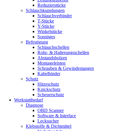
Reduzierstücke
Schlauchkupplungen
Schlauchverbinder
T-Stücke
Y-Stücke
Winkelstücke
Sonstiges
Befestigung
Schlauchschellen
Rohr- & Halterungsschellen
Abstandsbolzen
Montageleisten
Schrauben & Gewindestangen
Kabelbinder
Schutz
Hitzeschutz
Knickschutz
Scheuerschutz
Werkstattbedarf
Diagnose
OBD Scanner
Software & Interface
Lecksucher
Klebstoffe & Dichtmittel