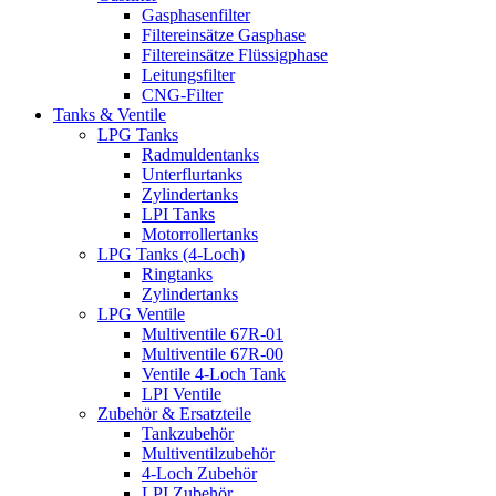
Gasphasenfilter
Filtereinsätze Gasphase
Filtereinsätze Flüssigphase
Leitungsfilter
CNG-Filter
Tanks & Ventile
LPG Tanks
Radmuldentanks
Unterflurtanks
Zylindertanks
LPI Tanks
Motorrollertanks
LPG Tanks (4-Loch)
Ringtanks
Zylindertanks
LPG Ventile
Multiventile 67R-01
Multiventile 67R-00
Ventile 4-Loch Tank
LPI Ventile
Zubehör & Ersatzteile
Tankzubehör
Multiventilzubehör
4-Loch Zubehör
LPI Zubehör