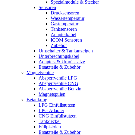
Spezialmodule & Stecker
Sensoren
Drucksensoren
Wassertemperatur
Gastemperatur
Tanksensoren
Adapterkabel
ICOM Sensoren
Zubehör
Umschalter & Tankanzeigen
Unterbrechungskabel
Adapter- & Umrüstsätze
Ersatzteile & Zubehör
Magnetventile
Absperrventile LPG
Absperrventile CNG
Absperrventile Benzin
Magnetspulen
Betankung
LPG Einfüllstutzen
LPG Adapter
CNG Einfüllstutzen
Tankdeckel
Füllpistolen
Ersatzteile & Zubehör