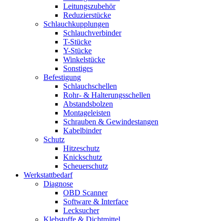
Leitungszubehör
Reduzierstücke
Schlauchkupplungen
Schlauchverbinder
T-Stücke
Y-Stücke
Winkelstücke
Sonstiges
Befestigung
Schlauchschellen
Rohr- & Halterungsschellen
Abstandsbolzen
Montageleisten
Schrauben & Gewindestangen
Kabelbinder
Schutz
Hitzeschutz
Knickschutz
Scheuerschutz
Werkstattbedarf
Diagnose
OBD Scanner
Software & Interface
Lecksucher
Klebstoffe & Dichtmittel