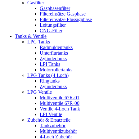
Gasfilter
Gasphasenfilter
Filtereinsätze Gasphase
Filtereinsätze Flüssigphase
Leitungsfilter
CNG-Filter
Tanks & Ventile
LPG Tanks
Radmuldentanks
Unterflurtanks
Zylindertanks
LPI Tanks
Motorrollertanks
LPG Tanks (4-Loch)
Ringtanks
Zylindertanks
LPG Ventile
Multiventile 67R-01
Multiventile 67R-00
Ventile 4-Loch Tank
LPI Ventile
Zubehör & Ersatzteile
Tankzubehör
Multiventilzubehör
4-Loch Zubehör