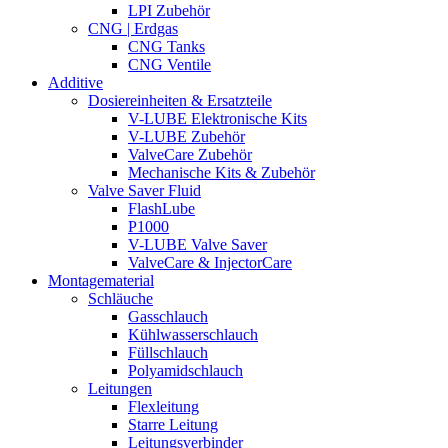
LPI Zubehör
CNG | Erdgas
CNG Tanks
CNG Ventile
Additive
Dosiereinheiten & Ersatzteile
V-LUBE Elektronische Kits
V-LUBE Zubehör
ValveCare Zubehör
Mechanische Kits & Zubehör
Valve Saver Fluid
FlashLube
P1000
V-LUBE Valve Saver
ValveCare & InjectorCare
Montagematerial
Schläuche
Gasschlauch
Kühlwasserschlauch
Füllschlauch
Polyamidschlauch
Leitungen
Flexleitung
Starre Leitung
Leitungsverbinder