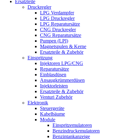
Ersatzteile
Druckregler
LPG Verdampfer
LPG Druckregler
LPG Reparatursätze
CNG Druckregler
CNG Reparatursätze
Pumpen (LPI)
Magnetspulen & Kerne
Ersatzteile & Zubehör
Einspritzung
Injektoren LPG/CNG
Reparatursätze
Einblasdüsen
Ansaugkrümmerdüsen
Injektorleisten
Ersatzteile & Zubehör
Venturi Zubehör
Elektronik
Steuergeräte
Kabelbäume
Module
Einspritzemulatoren
Benzindruckemulatoren
Benzintankanzeige