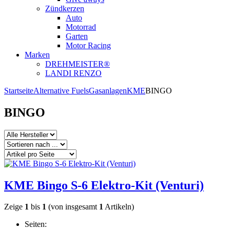
Zündkerzen
Auto
Motorrad
Garten
Motor Racing
Marken
DREHMEISTER®
LANDI RENZO
Startseite
Alternative Fuels
Gasanlagen
KME
BINGO
BINGO
KME Bingo S-6 Elektro-Kit (Venturi)
Zeige
1
bis
1
(von insgesamt
1
Artikeln)
Seiten: