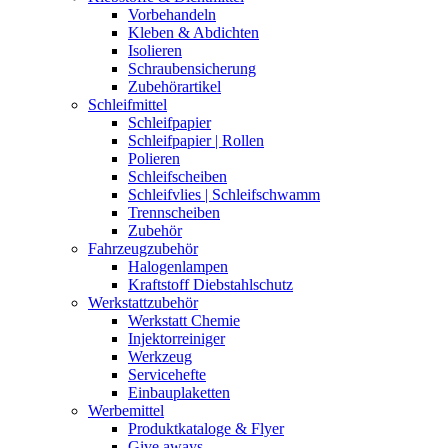
Vorbehandeln
Kleben & Abdichten
Isolieren
Schraubensicherung
Zubehörartikel
Schleifmittel
Schleifpapier
Schleifpapier | Rollen
Polieren
Schleifscheiben
Schleifvlies | Schleifschwamm
Trennscheiben
Zubehör
Fahrzeugzubehör
Halogenlampen
Kraftstoff Diebstahlschutz
Werkstattzubehör
Werkstatt Chemie
Injektorreiniger
Werkzeug
Servicehefte
Einbauplaketten
Werbemittel
Produktkataloge & Flyer
Give aways