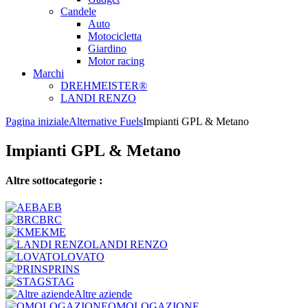
Candele
Auto
Motocicletta
Giardino
Motor racing
Marchi
DREHMEISTER®
LANDI RENZO
Pagina iniziale
Alternative Fuels
Impianti GPL & Metano
Impianti GPL & Metano
Altre sottocategorie :
AEB
BRC
KME
LANDI RENZO
LOVATO
PRINS
STAG
Altre aziende
OMOLOGAZIONE