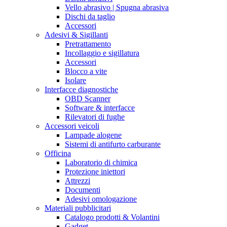
Vello abrasivo | Spugna abrasiva
Dischi da taglio
Accessori
Adesivi & Sigillanti
Pretrattamento
Incollaggio e sigillatura
Accessori
Blocco a vite
Isolare
Interfacce diagnostiche
OBD Scanner
Software & interfacce
Rilevatori di fughe
Accessori veicoli
Lampade alogene
Sistemi di antifurto carburante
Officina
Laboratorio di chimica
Protezione iniettori
Attrezzi
Documenti
Adesivi omologazione
Materiali pubblicitari
Catalogo prodotti & Volantini
Gadget