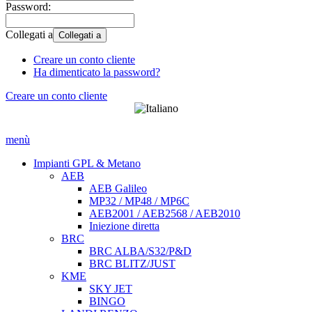
Password:
Collegati a
Collegati a
Creare un conto cliente
Ha dimenticato la password?
Creare un conto cliente
menù
Impianti GPL & Metano
AEB
AEB Galileo
MP32 / MP48 / MP6C
AEB2001 / AEB2568 / AEB2010
Iniezione diretta
BRC
BRC ALBA/S32/P&D
BRC BLITZ/JUST
KME
SKY JET
BINGO