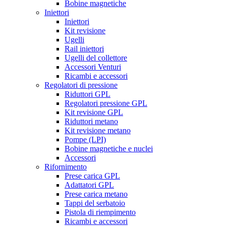
Bobine magnetiche
Iniettori
Iniettori
Kit revisione
Ugelli
Rail iniettori
Ugelli del collettore
Accessori Venturi
Ricambi e accessori
Regolatori di pressione
Riduttori GPL
Regolatori pressione GPL
Kit revisione GPL
Riduttori metano
Kit revisione metano
Pompe (LPI)
Bobine magnetiche e nuclei
Accessori
Rifornimento
Prese carica GPL
Adattatori GPL
Prese carica metano
Tappi del serbatoio
Pistola di riempimento
Ricambi e accessori