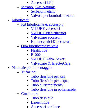
Accessori LPI
Metano | Gas Naturale
Serbatoi metano
Valvole per bombole metano
Lubrificanti
Kit lubrificante & accessori
V-LUBE accessori
V-LUBE kit elettronici
ValveCare accessori
Kit meccanici & accessori
Olio lubrificante valvola
FlashLube
P1000
V-LUBE Valve Saver
ValveCare & InjectorCare
Materiale per il montaggio
Tubazioni
Tubo flessibile per gas
Tubo flessibile per acqua
Tubo di riempimento
Tubo flessibile in poliammide
Condutture
Tubo flessibile
Linee rigide
Accessori per linee