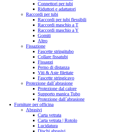
Connettori per tubi
Riduttori e adattatori
Raccordi per tubi
Raccordi per tubi flessibili
Raccordi maschio a T
Raccordi maschio a Y
Gomiti
Altro
Fissazione
Fascette stringitubo
Collare fissatubi
Fissaggi
Perno di distanza
Viti & Aste filettate
Fascette stringicavo
Protezione dall´abrasione
Protezione dal calore
Supporto manica Tubo
Protezione dall´abrasione
Forniture per officina
Abrasivi
Carta vetrata
Carta vetrata | Rotolo
Lucidatura
Dischi abrasivi