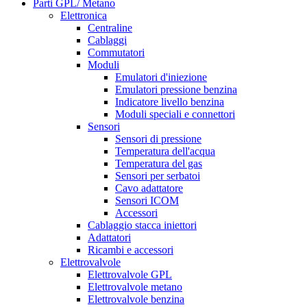
Parti GPL/ Metano
Elettronica
Centraline
Cablaggi
Commutatori
Moduli
Emulatori d'iniezione
Emulatori pressione benzina
Indicatore livello benzina
Moduli speciali e connettori
Sensori
Sensori di pressione
Temperatura dell'acqua
Temperatura del gas
Sensori per serbatoi
Cavo adattatore
Sensori ICOM
Accessori
Cablaggio stacca iniettori
Adattatori
Ricambi e accessori
Elettrovalvole
Elettrovalvole GPL
Elettrovalvole metano
Elettrovalvole benzina