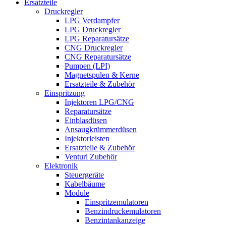
Ersatzteile
Druckregler
LPG Verdampfer
LPG Druckregler
LPG Reparatursätze
CNG Druckregler
CNG Reparatursätze
Pumpen (LPI)
Magnetspulen & Kerne
Ersatzteile & Zubehör
Einspritzung
Injektoren LPG/CNG
Reparatursätze
Einblasdüsen
Ansaugkrümmerdüsen
Injektorleisten
Ersatzteile & Zubehör
Venturi Zubehör
Elektronik
Steuergeräte
Kabelbäume
Module
Einspritzemulatoren
Benzindruckemulatoren
Benzintankanzeige