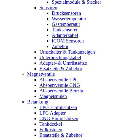
Spezialmodule & Stecker
Sensoren
Drucksensoren
Wassertemperatur
Gastemperatur
Tanksensoren
Adapterkabel
ICOM Sensoren
Zubehör
Umschalter & Tankanzeigen
Unterbrechungskabel
Adapter- & Umrüstsätze
Ersatzteile & Zubehör
Magnetventile
Absperrventile LPG
Absperrventile CNG
Absperrventile Benzin
Magnetspulen
Betankung
LPG Einfüllstutzen
LPG Adapter
CNG Einfüllstutzen
Tankdeckel
Füllpistolen
Ersatzteile & Zubehör