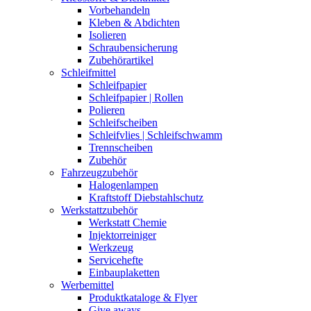
Vorbehandeln
Kleben & Abdichten
Isolieren
Schraubensicherung
Zubehörartikel
Schleifmittel
Schleifpapier
Schleifpapier | Rollen
Polieren
Schleifscheiben
Schleifvlies | Schleifschwamm
Trennscheiben
Zubehör
Fahrzeugzubehör
Halogenlampen
Kraftstoff Diebstahlschutz
Werkstattzubehör
Werkstatt Chemie
Injektorreiniger
Werkzeug
Servicehefte
Einbauplaketten
Werbemittel
Produktkataloge & Flyer
Give aways