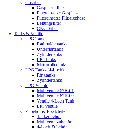
Gasfilter
Gasphasenfilter
Filtereinsätze Gasphase
Filtereinsätze Flüssigphase
Leitungsfilter
CNG-Filter
Tanks & Ventile
LPG Tanks
Radmuldentanks
Unterflurtanks
Zylindertanks
LPI Tanks
Motorrollertanks
LPG Tanks (4-Loch)
Ringtanks
Zylindertanks
LPG Ventile
Multiventile 67R-01
Multiventile 67R-00
Ventile 4-Loch Tank
LPI Ventile
Zubehör & Ersatzteile
Tankzubehör
Multiventilzubehör
4-Loch Zubehör