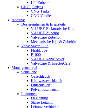
LPI Zubehör
CNG | Erdgas
CNG Tanks
CNG Ventile
Additive
Dosiereinheiten & Ersatzteile
V-LUBE Elektronische Kits
V-LUBE Zubehör
ValveCare Zubehör
Mechanische Kits & Zubehör
Valve Saver Fluid
FlashLube
P1000
V-LUBE Valve Saver
ValveCare & InjectorCare
Montagematerial
Schläuche
Gasschlauch
Kühlwasserschlauch
Füllschlauch
Polyamidschlauch
Leitungen
Flexleitung
Starre Leitung
Leitungsverbinder