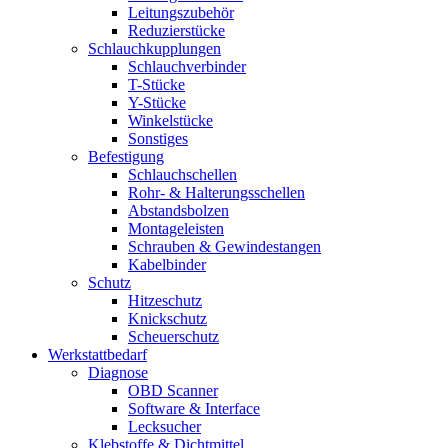
Leitungszubehör
Reduzierstücke
Schlauchkupplungen
Schlauchverbinder
T-Stücke
Y-Stücke
Winkelstücke
Sonstiges
Befestigung
Schlauchschellen
Rohr- & Halterungsschellen
Abstandsbolzen
Montageleisten
Schrauben & Gewindestangen
Kabelbinder
Schutz
Hitzeschutz
Knickschutz
Scheuerschutz
Werkstattbedarf
Diagnose
OBD Scanner
Software & Interface
Lecksucher
Klebstoffe & Dichtmittel