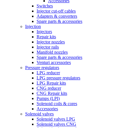
Accessories
Switches
Injector cut-off cables
Adapters & converters
Spare parts & accessories
Injection
Injectors
Repair kits
Injector nozzles
Injector rails
Manifold nozzles
Spare parts & accessories
Venturi accessories
Pressure regulators
LPG reducer
LPG pressure regulators
LPG Repair kits
CNG reducer
CNG Repair kits
Pumps (LPI)
Solenoid coils & cores
Accessories
Solenoid valves
Solenoid valves LPG
Solenoid valves CNG