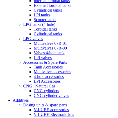
Internal toroidal tanks
External toroidal tanks
Cylindrical tanks
LPI tanks
Scooter tanks
LPG tanks (4-hole)
Toroidal tanks
Cylindrical tanks
LPG valves
Multivalves 67R-01
Multivalves 67R-00
Valves 4-hole tank
LPI valves
Accessories & Spare Parts
Tank Accessories
Multivalve accessories
4-hole accessories
LPI Accessories
CNG | Natural Gas
CNG cylinders
CNG cylinder valves
Additives
Dosing units & spare parts
V-LUBE accessories
V-LUBE Electronic kits