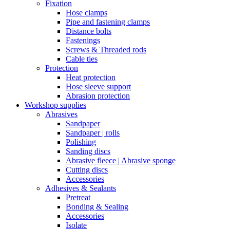
Fixation
Hose clamps
Pipe and fastening clamps
Distance bolts
Fastenings
Screws & Threaded rods
Cable ties
Protection
Heat protection
Hose sleeve support
Abrasion protection
Workshop supplies
Abrasives
Sandpaper
Sandpaper | rolls
Polishing
Sanding discs
Abrasive fleece | Abrasive sponge
Cutting discs
Accessories
Adhesives & Sealants
Pretreat
Bonding & Sealing
Accessories
Isolate