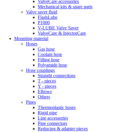
ValveCare accessories
Mechanical kits & spare parts
Valve saver fluid
FlashLube
P1000
V-LUBE Valve Saver
ValveCare & InjectorCare
Mounting material
Hoses
Gas hose
Coolant hose
Filling hose
Polyamide hose
Hose couplings
Straight connections
T - pieces
Y - pieces
Elbows
Others
Pipes
Thermoplastic hoses
Rigid pipe
Line accessories
Pipe connectors
Reducing & adapter pieces