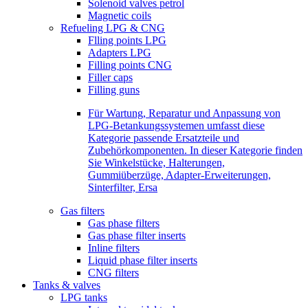
Solenoid valves petrol
Magnetic coils
Refueling LPG & CNG
Flling points LPG
Adapters LPG
Filling points CNG
Filler caps
Filling guns
Für Wartung, Reparatur und Anpassung von
LPG-Betankungssystemen umfasst diese
Kategorie passende Ersatzteile und
Zubehörkomponenten. In dieser Kategorie finden
Sie Winkelstücke, Halterungen,
Gummiüberzüge, Adapter-Erweiterungen,
Sinterfilter, Ersa
Gas filters
Gas phase filters
Gas phase filter inserts
Inline filters
Liquid phase filter inserts
CNG filters
Tanks & valves
LPG tanks