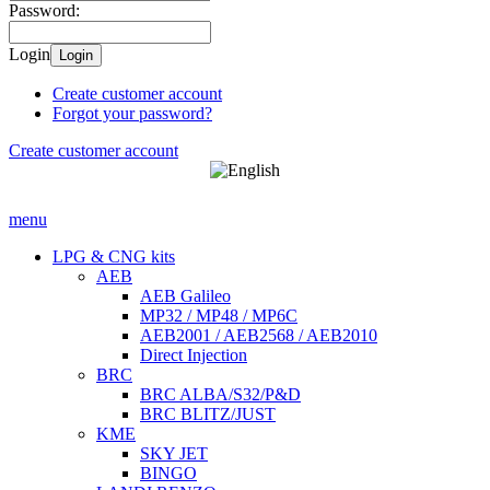
Password:
Login
Login
Create customer account
Forgot your password?
Create customer account
menu
LPG & CNG kits
AEB
AEB Galileo
MP32 / MP48 / MP6C
AEB2001 / AEB2568 / AEB2010
Direct Injection
BRC
BRC ALBA/S32/P&D
BRC BLITZ/JUST
KME
SKY JET
BINGO