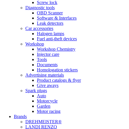
Screw lock
Diagnostic tools
OBD Scanner
Software & Interfaces
Leak detectors
Car accessories
Halogen lamps
Fuel anti-theft devices
Workshop
Workshop Chemistry
Injector care
Tools
Documents
Homologation stickers
Advertising materials
Product catalogs & flyer
Give aways
Spark plugs
Auto
Motorcycle
Garden
Motor racing
Brands
DREHMEISTER®
LANDI RENZO