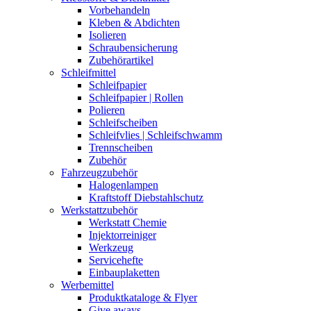
Vorbehandeln
Kleben & Abdichten
Isolieren
Schraubensicherung
Zubehörartikel
Schleifmittel
Schleifpapier
Schleifpapier | Rollen
Polieren
Schleifscheiben
Schleifvlies | Schleifschwamm
Trennscheiben
Zubehör
Fahrzeugzubehör
Halogenlampen
Kraftstoff Diebstahlschutz
Werkstattzubehör
Werkstatt Chemie
Injektorreiniger
Werkzeug
Servicehefte
Einbauplaketten
Werbemittel
Produktkataloge & Flyer
Give aways