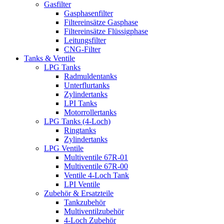
Gasfilter
Gasphasenfilter
Filtereinsätze Gasphase
Filtereinsätze Flüssigphase
Leitungsfilter
CNG-Filter
Tanks & Ventile
LPG Tanks
Radmuldentanks
Unterflurtanks
Zylindertanks
LPI Tanks
Motorrollertanks
LPG Tanks (4-Loch)
Ringtanks
Zylindertanks
LPG Ventile
Multiventile 67R-01
Multiventile 67R-00
Ventile 4-Loch Tank
LPI Ventile
Zubehör & Ersatzteile
Tankzubehör
Multiventilzubehör
4-Loch Zubehör