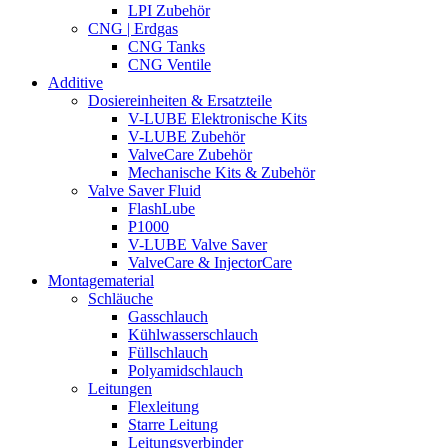
LPI Zubehör
CNG | Erdgas
CNG Tanks
CNG Ventile
Additive
Dosiereinheiten & Ersatzteile
V-LUBE Elektronische Kits
V-LUBE Zubehör
ValveCare Zubehör
Mechanische Kits & Zubehör
Valve Saver Fluid
FlashLube
P1000
V-LUBE Valve Saver
ValveCare & InjectorCare
Montagematerial
Schläuche
Gasschlauch
Kühlwasserschlauch
Füllschlauch
Polyamidschlauch
Leitungen
Flexleitung
Starre Leitung
Leitungsverbinder