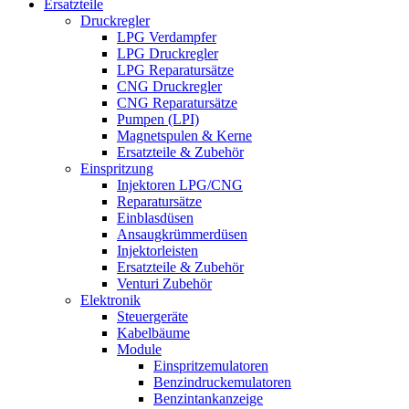
Ersatzteile
Druckregler
LPG Verdampfer
LPG Druckregler
LPG Reparatursätze
CNG Druckregler
CNG Reparatursätze
Pumpen (LPI)
Magnetspulen & Kerne
Ersatzteile & Zubehör
Einspritzung
Injektoren LPG/CNG
Reparatursätze
Einblasdüsen
Ansaugkrümmerdüsen
Injektorleisten
Ersatzteile & Zubehör
Venturi Zubehör
Elektronik
Steuergeräte
Kabelbäume
Module
Einspritzemulatoren
Benzindruckemulatoren
Benzintankanzeige