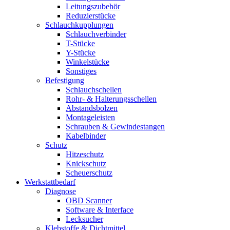
Leitungszubehör
Reduzierstücke
Schlauchkupplungen
Schlauchverbinder
T-Stücke
Y-Stücke
Winkelstücke
Sonstiges
Befestigung
Schlauchschellen
Rohr- & Halterungsschellen
Abstandsbolzen
Montageleisten
Schrauben & Gewindestangen
Kabelbinder
Schutz
Hitzeschutz
Knickschutz
Scheuerschutz
Werkstattbedarf
Diagnose
OBD Scanner
Software & Interface
Lecksucher
Klebstoffe & Dichtmittel