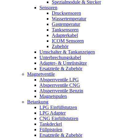
Spezialmodule & Stecker
Sensoren
Drucksensoren
Wassertemperatur
Gastemperatur
Tanksensoren
Adapterkabel
ICOM Sensoren
Zubehör
Umschalter & Tankanzeigen
Unterbrechungskabel
Adapter- & Umrüstsätze
Ersatzteile & Zubehör
Magnetventile
Absperrventile LPG
Absperrventile CNG
Absperrventile Benzin
Magnetspulen
Betankung
LPG Einfüllstutzen
LPG Adapter
CNG Einfüllstutzen
Tankdeckel
Füllpistolen
Ersatzteile & Zubehör