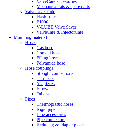
ValveCare accessories
Mechanical kits & spare parts
Valve saver fluid
FlashLube
P1000
V-LUBE Valve Saver
ValveCare & InjectorCare
Mounting material
Hoses
Gas hose
Coolant hose
Filling hose
Polyamide hose
Hose couplings
Straight connections
T - pieces
Y - pieces
Elbows
Others
Pipes
Thermoplastic hoses
Rigid pipe
Line accessories
Pipe connectors
Reducing & adapter pieces