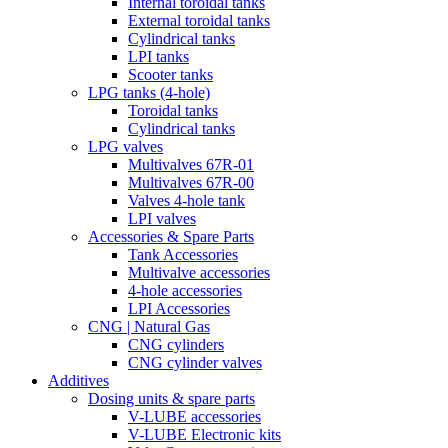
Internal toroidal tanks
External toroidal tanks
Cylindrical tanks
LPI tanks
Scooter tanks
LPG tanks (4-hole)
Toroidal tanks
Cylindrical tanks
LPG valves
Multivalves 67R-01
Multivalves 67R-00
Valves 4-hole tank
LPI valves
Accessories & Spare Parts
Tank Accessories
Multivalve accessories
4-hole accessories
LPI Accessories
CNG | Natural Gas
CNG cylinders
CNG cylinder valves
Additives
Dosing units & spare parts
V-LUBE accessories
V-LUBE Electronic kits