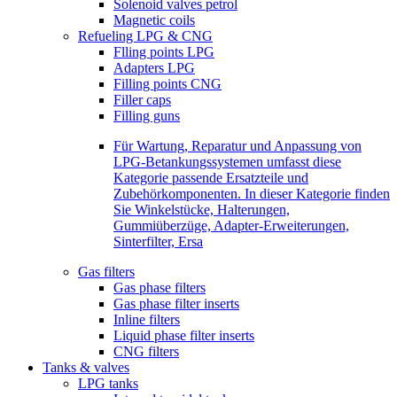
Solenoid valves petrol
Magnetic coils
Refueling LPG & CNG
Flling points LPG
Adapters LPG
Filling points CNG
Filler caps
Filling guns
Für Wartung, Reparatur und Anpassung von
LPG-Betankungssystemen umfasst diese
Kategorie passende Ersatzteile und
Zubehörkomponenten. In dieser Kategorie finden
Sie Winkelstücke, Halterungen,
Gummiüberzüge, Adapter-Erweiterungen,
Sinterfilter, Ersa
Gas filters
Gas phase filters
Gas phase filter inserts
Inline filters
Liquid phase filter inserts
CNG filters
Tanks & valves
LPG tanks