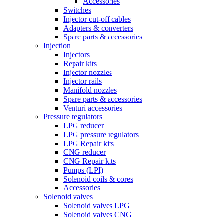
Accessories
Switches
Injector cut-off cables
Adapters & converters
Spare parts & accessories
Injection
Injectors
Repair kits
Injector nozzles
Injector rails
Manifold nozzles
Spare parts & accessories
Venturi accessories
Pressure regulators
LPG reducer
LPG pressure regulators
LPG Repair kits
CNG reducer
CNG Repair kits
Pumps (LPI)
Solenoid coils & cores
Accessories
Solenoid valves
Solenoid valves LPG
Solenoid valves CNG