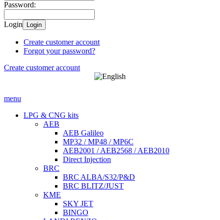
Password:
Login
Login
Create customer account
Forgot your password?
Create customer account
menu
LPG & CNG kits
AEB
AEB Galileo
MP32 / MP48 / MP6C
AEB2001 / AEB2568 / AEB2010
Direct Injection
BRC
BRC ALBA/S32/P&D
BRC BLITZ/JUST
KME
SKY JET
BINGO