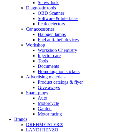
Screw lock
Diagnostic tools
OBD Scanner
Software & Interfaces
Leak detectors
Car accessories
Halogen lamps
Fuel anti-theft devices
Workshop
Workshop Chemistry
Injector care
Tools
Documents
Homologation stickers
Advertising materials
Product catalogs & flyer
Give aways
Spark plugs
Auto
Motorcycle
Garden
Motor racing
Brands
DREHMEISTER®
LANDI RENZO