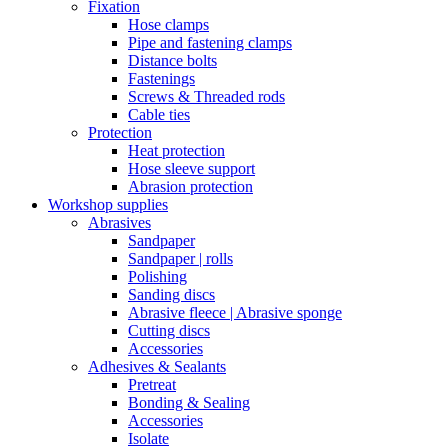
Fixation
Hose clamps
Pipe and fastening clamps
Distance bolts
Fastenings
Screws & Threaded rods
Cable ties
Protection
Heat protection
Hose sleeve support
Abrasion protection
Workshop supplies
Abrasives
Sandpaper
Sandpaper | rolls
Polishing
Sanding discs
Abrasive fleece | Abrasive sponge
Cutting discs
Accessories
Adhesives & Sealants
Pretreat
Bonding & Sealing
Accessories
Isolate