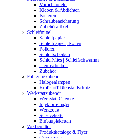
Vorbehandeln
Kleben & Abdichten
Isolieren
Schraubensicherung
Zubehörartikel
Schleifmittel
Schleifpapier
Schleifpapier | Rollen
Polieren
Schleifscheiben
Schleifvlies | Schleifschwamm
Trennscheiben
Zubehör
Fahrzeugzubehör
Halogenlampen
Kraftstoff Diebstahlschutz
Werkstattzubehör
Werkstatt Chemie
Injektorreiniger
Werkzeug
Servicehefte
Einbauplaketten
Werbemittel
Produktkataloge & Flyer
Give aways