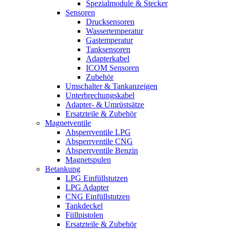
Spezialmodule & Stecker
Sensoren
Drucksensoren
Wassertemperatur
Gastemperatur
Tanksensoren
Adapterkabel
ICOM Sensoren
Zubehör
Umschalter & Tankanzeigen
Unterbrechungskabel
Adapter- & Umrüstsätze
Ersatzteile & Zubehör
Magnetventile
Absperrventile LPG
Absperrventile CNG
Absperrventile Benzin
Magnetspulen
Betankung
LPG Einfüllstutzen
LPG Adapter
CNG Einfüllstutzen
Tankdeckel
Füllpistolen
Ersatzteile & Zubehör