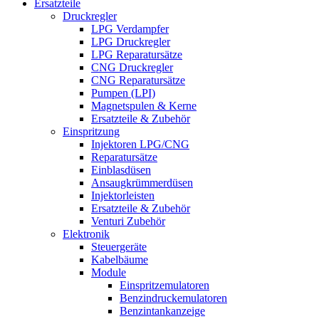
Ersatzteile
Druckregler
LPG Verdampfer
LPG Druckregler
LPG Reparatursätze
CNG Druckregler
CNG Reparatursätze
Pumpen (LPI)
Magnetspulen & Kerne
Ersatzteile & Zubehör
Einspritzung
Injektoren LPG/CNG
Reparatursätze
Einblasdüsen
Ansaugkrümmerdüsen
Injektorleisten
Ersatzteile & Zubehör
Venturi Zubehör
Elektronik
Steuergeräte
Kabelbäume
Module
Einspritzemulatoren
Benzindruckemulatoren
Benzintankanzeige