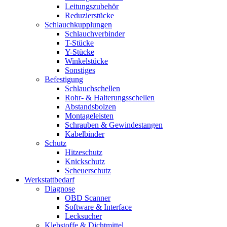
Leitungszubehör
Reduzierstücke
Schlauchkupplungen
Schlauchverbinder
T-Stücke
Y-Stücke
Winkelstücke
Sonstiges
Befestigung
Schlauchschellen
Rohr- & Halterungsschellen
Abstandsbolzen
Montageleisten
Schrauben & Gewindestangen
Kabelbinder
Schutz
Hitzeschutz
Knickschutz
Scheuerschutz
Werkstattbedarf
Diagnose
OBD Scanner
Software & Interface
Lecksucher
Klebstoffe & Dichtmittel