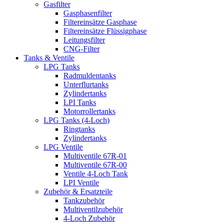
Gasfilter
Gasphasenfilter
Filtereinsätze Gasphase
Filtereinsätze Flüssigphase
Leitungsfilter
CNG-Filter
Tanks & Ventile
LPG Tanks
Radmuldentanks
Unterflurtanks
Zylindertanks
LPI Tanks
Motorrollertanks
LPG Tanks (4-Loch)
Ringtanks
Zylindertanks
LPG Ventile
Multiventile 67R-01
Multiventile 67R-00
Ventile 4-Loch Tank
LPI Ventile
Zubehör & Ersatzteile
Tankzubehör
Multiventilzubehör
4-Loch Zubehör