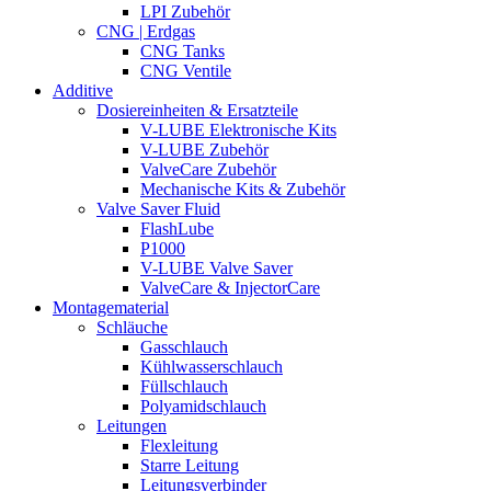
LPI Zubehör
CNG | Erdgas
CNG Tanks
CNG Ventile
Additive
Dosiereinheiten & Ersatzteile
V-LUBE Elektronische Kits
V-LUBE Zubehör
ValveCare Zubehör
Mechanische Kits & Zubehör
Valve Saver Fluid
FlashLube
P1000
V-LUBE Valve Saver
ValveCare & InjectorCare
Montagematerial
Schläuche
Gasschlauch
Kühlwasserschlauch
Füllschlauch
Polyamidschlauch
Leitungen
Flexleitung
Starre Leitung
Leitungsverbinder