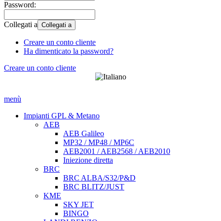
Password:
Collegati a
Collegati a
Creare un conto cliente
Ha dimenticato la password?
Creare un conto cliente
menù
Impianti GPL & Metano
AEB
AEB Galileo
MP32 / MP48 / MP6C
AEB2001 / AEB2568 / AEB2010
Iniezione diretta
BRC
BRC ALBA/S32/P&D
BRC BLITZ/JUST
KME
SKY JET
BINGO