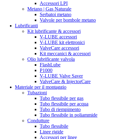
Accessori LPI
Metano | Gas Naturale
Serbatoi metano
Valvole per bombole metano
Lubrificanti
Kit lubrificante & accessori
V-LUBE accessori
V-LUBE kit elettronici
ValveCare accessori
Kit meccanici & accessori
Olio lubrificante valvola
FlashLube
P1000
V-LUBE Valve Saver
ValveCare & InjectorCare
Materiale per il montaggio
Tubazioni
Tubo flessibile per gas
Tubo flessibile per acqua
Tubo di riempimento
Tubo flessibile in poliammide
Condutture
Tubo flessibile
Linee rigide
Accessori per linee