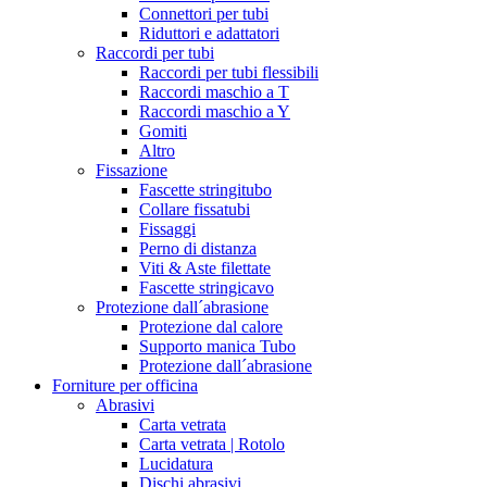
Connettori per tubi
Riduttori e adattatori
Raccordi per tubi
Raccordi per tubi flessibili
Raccordi maschio a T
Raccordi maschio a Y
Gomiti
Altro
Fissazione
Fascette stringitubo
Collare fissatubi
Fissaggi
Perno di distanza
Viti & Aste filettate
Fascette stringicavo
Protezione dall´abrasione
Protezione dal calore
Supporto manica Tubo
Protezione dall´abrasione
Forniture per officina
Abrasivi
Carta vetrata
Carta vetrata | Rotolo
Lucidatura
Dischi abrasivi