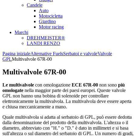
Candele
Auto
Motocicletta
Giardino
Motor racing
Marchi
DREHMEISTER®
LANDI RENZO
Pagina iniziale
Alternative Fuels
Serbatoi e valvole
Valvole
GPL
Multivalvole 67R-00
Multivalvole 67R-00
Le multivalvole
con omologazione
ECE 67R-00
non sono
più
omologate
nella maggior parte dei paesi europei. Queste valvole
GPL non hanno una bobina di solenoide per controllare
elettronicamente la multivalvola. La multivalvola deve essere aperta
e chiusa meccanicamente a mano.
Quale multivalvola si adatta al serbatoio di GPL, può essere dedotta
dalla denominazione del prodotto della multivalvola. L'altezza o il
diametro, abbreviato con "H." o "D." è dato in millimetri e si basa
sull'altezza o sul diametro del serbatoio di GPL. Un numero di gradi,