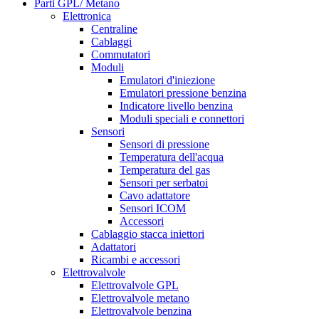
Parti GPL/ Metano
Elettronica
Centraline
Cablaggi
Commutatori
Moduli
Emulatori d'iniezione
Emulatori pressione benzina
Indicatore livello benzina
Moduli speciali e connettori
Sensori
Sensori di pressione
Temperatura dell'acqua
Temperatura del gas
Sensori per serbatoi
Cavo adattatore
Sensori ICOM
Accessori
Cablaggio stacca iniettori
Adattatori
Ricambi e accessori
Elettrovalvole
Elettrovalvole GPL
Elettrovalvole metano
Elettrovalvole benzina