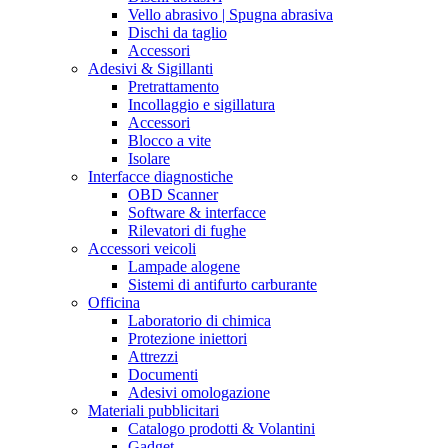
Vello abrasivo | Spugna abrasiva
Dischi da taglio
Accessori
Adesivi & Sigillanti
Pretrattamento
Incollaggio e sigillatura
Accessori
Blocco a vite
Isolare
Interfacce diagnostiche
OBD Scanner
Software & interfacce
Rilevatori di fughe
Accessori veicoli
Lampade alogene
Sistemi di antifurto carburante
Officina
Laboratorio di chimica
Protezione iniettori
Attrezzi
Documenti
Adesivi omologazione
Materiali pubblicitari
Catalogo prodotti & Volantini
Gadget