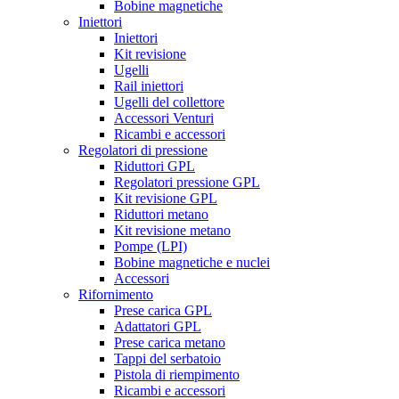
Bobine magnetiche
Iniettori
Iniettori
Kit revisione
Ugelli
Rail iniettori
Ugelli del collettore
Accessori Venturi
Ricambi e accessori
Regolatori di pressione
Riduttori GPL
Regolatori pressione GPL
Kit revisione GPL
Riduttori metano
Kit revisione metano
Pompe (LPI)
Bobine magnetiche e nuclei
Accessori
Rifornimento
Prese carica GPL
Adattatori GPL
Prese carica metano
Tappi del serbatoio
Pistola di riempimento
Ricambi e accessori