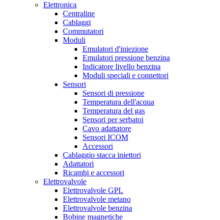
Elettronica
Centraline
Cablaggi
Commutatori
Moduli
Emulatori d'iniezione
Emulatori pressione benzina
Indicatore livello benzina
Moduli speciali e connettori
Sensori
Sensori di pressione
Temperatura dell'acqua
Temperatura del gas
Sensori per serbatoi
Cavo adattatore
Sensori ICOM
Accessori
Cablaggio stacca iniettori
Adattatori
Ricambi e accessori
Elettrovalvole
Elettrovalvole GPL
Elettrovalvole metano
Elettrovalvole benzina
Bobine magnetiche