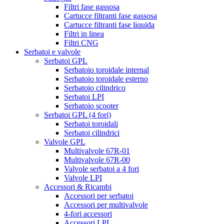
Filtri fase gassosa
Cartucce filtranti fase gassosa
Cartucce filtranti fase liquida
Filtri in linea
Filtri CNG
Serbatoi e valvole
Serbatoi GPL
Serbatoio toroidale internal
Serbatoio toroidale esterno
Serbatoio cilindrico
Serbatoi LPI
Serbatoio scooter
Serbatoi GPL (4 fori)
Serbatoi toroidali
Serbatoi cilindrici
Valvole GPL
Multivalvole 67R-01
Multivalvole 67R-00
Valvole serbatoi a 4 fori
Valvole LPI
Accessori & Ricambi
Accessori per serbatoi
Accessori per multivalvole
4-fori accessori
Accessori LPI