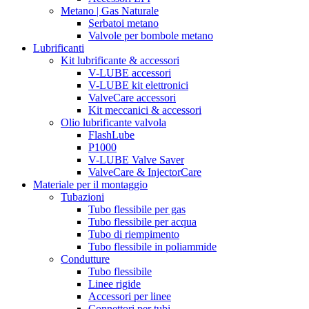
Metano | Gas Naturale
Serbatoi metano
Valvole per bombole metano
Lubrificanti
Kit lubrificante & accessori
V-LUBE accessori
V-LUBE kit elettronici
ValveCare accessori
Kit meccanici & accessori
Olio lubrificante valvola
FlashLube
P1000
V-LUBE Valve Saver
ValveCare & InjectorCare
Materiale per il montaggio
Tubazioni
Tubo flessibile per gas
Tubo flessibile per acqua
Tubo di riempimento
Tubo flessibile in poliammide
Condutture
Tubo flessibile
Linee rigide
Accessori per linee
Connettori per tubi