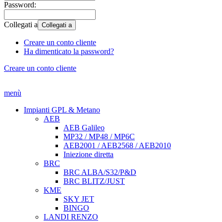
Password:
Collegati a
Collegati a
Creare un conto cliente
Ha dimenticato la password?
Creare un conto cliente
menù
Impianti GPL & Metano
AEB
AEB Galileo
MP32 / MP48 / MP6C
AEB2001 / AEB2568 / AEB2010
Iniezione diretta
BRC
BRC ALBA/S32/P&D
BRC BLITZ/JUST
KME
SKY JET
BINGO
LANDI RENZO