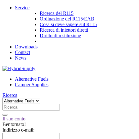
Service
Ricerca del R115
Ordinazione del R115/EAB
Cosa si deve sapere sul R115
Ricerca di iniettori diretti
Diritto di restituzione
Downloads
Contact
News
Alternative Fuels
Camper Supplies
Ricerca
Il suo conto
Bentornato!
Indirizzo e-mail: