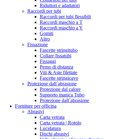
Riduttori e adattatori
Raccordi per tubi
Raccordi per tubi flessibili
Raccordi maschio a T
Raccordi maschio a Y
Gomiti
Altro
Fissazione
Fascette stringitubo
Collare fissatubi
Fissaggi
Perno di distanza
Viti & Aste filettate
Fascette stringicavo
Protezione dall´abrasione
Protezione dal calore
Supporto manica Tubo
Protezione dall´abrasione
Forniture per officina
Abrasivi
Carta vetrata
Carta vetrata | Rotolo
Lucidatura
Dischi abrasivi