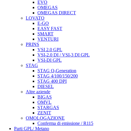
EVO
OMEGAS
OMEGAS DIRECT
LOVATO
E-GO
EASY FAST
SMART
VENTURI
PRINS
VSI 2.0 GPL
VSI-2.0 DI / VSI-3 DI GPL
VSI-DI GPL
STAG
STAG Q-Generation
STAG 4/100/150/200
STAG 400 DPI
DIESEL
Altre aziende
BIGAS
OMVL
STARGAS
ZENIT
OMOLOGAZIONE
Conferma di emissione / R115
Parti GPL/ Metano