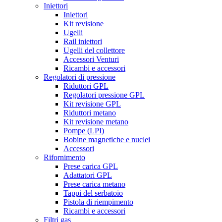
Iniettori
Iniettori
Kit revisione
Ugelli
Rail iniettori
Ugelli del collettore
Accessori Venturi
Ricambi e accessori
Regolatori di pressione
Riduttori GPL
Regolatori pressione GPL
Kit revisione GPL
Riduttori metano
Kit revisione metano
Pompe (LPI)
Bobine magnetiche e nuclei
Accessori
Rifornimento
Prese carica GPL
Adattatori GPL
Prese carica metano
Tappi del serbatoio
Pistola di riempimento
Ricambi e accessori
Filtri gas