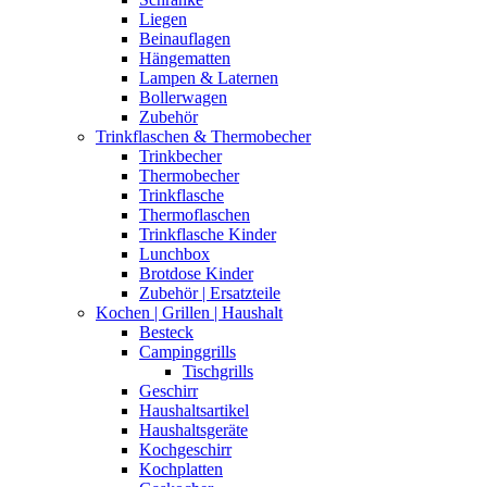
Liegen
Beinauflagen
Hängematten
Lampen & Laternen
Bollerwagen
Zubehör
Trinkflaschen & Thermobecher
Trinkbecher
Thermobecher
Trinkflasche
Thermoflaschen
Trinkflasche Kinder
Lunchbox
Brotdose Kinder
Zubehör | Ersatzteile
Kochen | Grillen | Haushalt
Besteck
Campinggrills
Tischgrills
Geschirr
Haushaltsartikel
Haushaltsgeräte
Kochgeschirr
Kochplatten