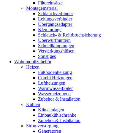
Filtereinsätze
Montagematerial
Schlauchverbinder
Leitungsverbinder
Übergangsadapter
Klemmringe
Schlauch- & Rohrbruchsicherung
Überwurfmuttern
Schnellkupplungen
Verstärkungshülsen
Sonstiges
Wohnmobilzubehör
Heizen
Fußbodenheizung
Combi Heizungen
Luftheizungen
Warmwasserboiler
Wasserheizungen
Zubehör & Installation
Kühlen
Klimaanlagen
Einbaukühlschränke
Zubehör & Installation
Stromversorgung
Generatoren