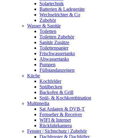
Solartechnik
Batterien & Ladegeräte
Wechselrichter & Co
Zubehör
Wasser & Sanitär
Toiletten
Toiletten Zubehör
Sanitär Zusätze
Toilettenpapier
Frischwassertanks
Abwassertanks
Pumpen
Füllstandanzeigen
Küche
Kochfelder
Spülbecken
Backofen & Grill
Spül- & Kochkombination
Multimedia
Sat Anlagen & DVB-T
Fernseher & Receiver
WIFI & Internet
Rückfahrkamera
Fenster | Sichtschutz | Zubehör
Dachfenster & Dachlüfter