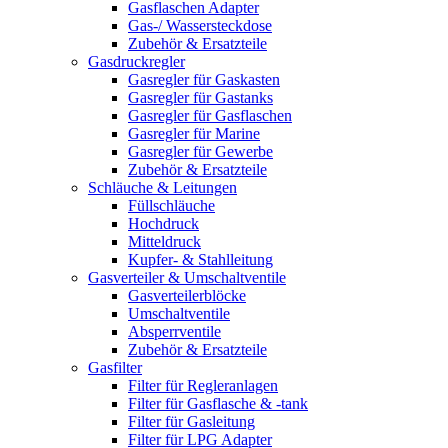
Gasflaschen Adapter
Gas-/ Wassersteckdose
Zubehör & Ersatzteile
Gasdruckregler
Gasregler für Gaskasten
Gasregler für Gastanks
Gasregler für Gasflaschen
Gasregler für Marine
Gasregler für Gewerbe
Zubehör & Ersatzteile
Schläuche & Leitungen
Füllschläuche
Hochdruck
Mitteldruck
Kupfer- & Stahlleitung
Gasverteiler & Umschaltventile
Gasverteilerblöcke
Umschaltventile
Absperrventile
Zubehör & Ersatzteile
Gasfilter
Filter für Regleranlagen
Filter für Gasflasche & -tank
Filter für Gasleitung
Filter für LPG Adapter