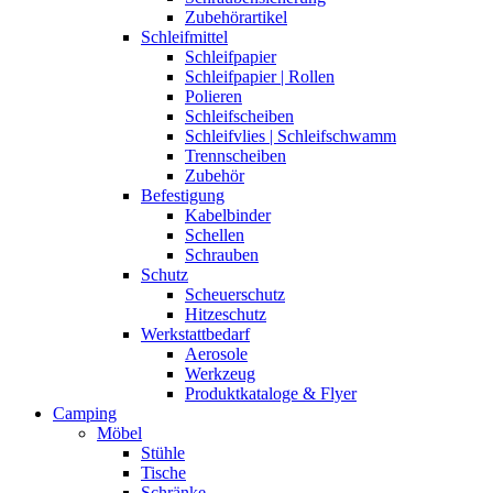
Zubehörartikel
Schleifmittel
Schleifpapier
Schleifpapier | Rollen
Polieren
Schleifscheiben
Schleifvlies | Schleifschwamm
Trennscheiben
Zubehör
Befestigung
Kabelbinder
Schellen
Schrauben
Schutz
Scheuerschutz
Hitzeschutz
Werkstattbedarf
Aerosole
Werkzeug
Produktkataloge & Flyer
Camping
Möbel
Stühle
Tische
Schränke