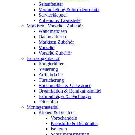
Seitenfenster
Verdunkelung & Insektenschutz
Serviceklappen
Zubehör & Ersatzteile
Markisen | Vorzelte | Zubehör
Wandmarkisen
Dachmarkisen
Markisen Zubehör
Vorzelte
Vorzelte Zubehör
Fahrzeugzubehör
Rangierhilfen
Steuerung
Auffahrkeile
Türsicherung
Rauchmelder & Gaswarner
Organisation & Reinigungsmittel
Fahrradträger & Dachträger
Trittstufen
Montagematerial
Kleben & Dichten
Vorbehandeln
Klebstoffe & Dichtmittel
Isolieren
Schraubensicherung