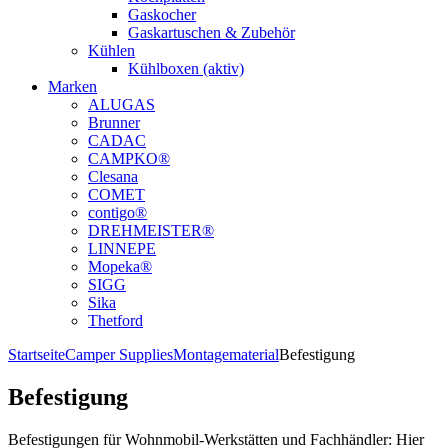
Gaskocher
Gaskartuschen & Zubehör
Kühlen
Kühlboxen (aktiv)
Marken
ALUGAS
Brunner
CADAC
CAMPKO®
Clesana
COMET
contigo®
DREHMEISTER®
LINNEPE
Mopeka®
SIGG
Sika
Thetford
Startseite
Camper Supplies
Montagematerial
Befestigung
Befestigung
Befestigungen für Wohnmobil-Werkstätten und Fachhändler: Hier