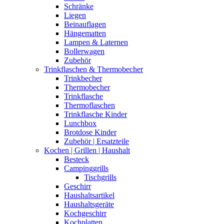
Schränke
Liegen
Beinauflagen
Hängematten
Lampen & Laternen
Bollerwagen
Zubehör
Trinkflaschen & Thermobecher
Trinkbecher
Thermobecher
Trinkflasche
Thermoflaschen
Trinkflasche Kinder
Lunchbox
Brotdose Kinder
Zubehör | Ersatzteile
Kochen | Grillen | Haushalt
Besteck
Campinggrills
Tischgrills
Geschirr
Haushaltsartikel
Haushaltsgeräte
Kochgeschirr
Kochplatten