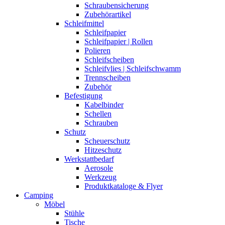
Schraubensicherung
Zubehörartikel
Schleifmittel
Schleifpapier
Schleifpapier | Rollen
Polieren
Schleifscheiben
Schleifvlies | Schleifschwamm
Trennscheiben
Zubehör
Befestigung
Kabelbinder
Schellen
Schrauben
Schutz
Scheuerschutz
Hitzeschutz
Werkstattbedarf
Aerosole
Werkzeug
Produktkataloge & Flyer
Camping
Möbel
Stühle
Tische