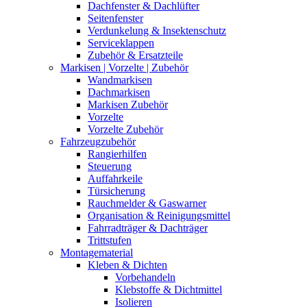
Dachfenster & Dachlüfter
Seitenfenster
Verdunkelung & Insektenschutz
Serviceklappen
Zubehör & Ersatzteile
Markisen | Vorzelte | Zubehör
Wandmarkisen
Dachmarkisen
Markisen Zubehör
Vorzelte
Vorzelte Zubehör
Fahrzeugzubehör
Rangierhilfen
Steuerung
Auffahrkeile
Türsicherung
Rauchmelder & Gaswarner
Organisation & Reinigungsmittel
Fahrradträger & Dachträger
Trittstufen
Montagematerial
Kleben & Dichten
Vorbehandeln
Klebstoffe & Dichtmittel
Isolieren