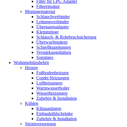
Filter für LPG Adapter
Filtereinsätze
Montagematerial
Schlauchverbinder
Leitungsverbinder
Übergangsadapter
Klemmringe
Schlauch- & Rohrbruchsicherung
Überwurfmuttern
Schnellkupplungen
Verstärkungshülsen
Sonstiges
Wohnmobilzubehör
Heizen
Fußbodenheizung
Combi Heizungen
Luftheizungen
Warmwasserboiler
Wasserheizungen
Zubehör & Installation
Kühlen
Klimaanlagen
Einbaukühlschränke
Zubehör & Installation
Stromversorgung