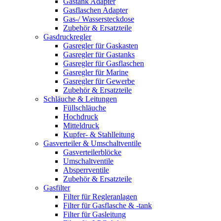
Gastank Adapter
Gasflaschen Adapter
Gas-/ Wassersteckdose
Zubehör & Ersatzteile
Gasdruckregler
Gasregler für Gaskasten
Gasregler für Gastanks
Gasregler für Gasflaschen
Gasregler für Marine
Gasregler für Gewerbe
Zubehör & Ersatzteile
Schläuche & Leitungen
Füllschläuche
Hochdruck
Mitteldruck
Kupfer- & Stahlleitung
Gasverteiler & Umschaltventile
Gasverteilerblöcke
Umschaltventile
Absperrventile
Zubehör & Ersatzteile
Gasfilter
Filter für Regleranlagen
Filter für Gasflasche & -tank
Filter für Gasleitung