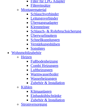
Filter für LPG Adapter
Filtereinsätze
Montagematerial
Schlauchverbinder
Leitungsverbinder
Übergangsadapter
Klemmringe
Schlauch- & Rohrbruchsicherung
Überwurfmuttern
Schnellkupplungen
Verstärkungshülsen
Sonstiges
Wohnmobilzubehör
Heizen
Fußbodenheizung
Combi Heizungen
Luftheizungen
Warmwasserboiler
Wasserheizungen
Zubehör & Installation
Kühlen
Klimaanlagen
Einbaukühlschränke
Zubehör & Installation
Stromversorgung