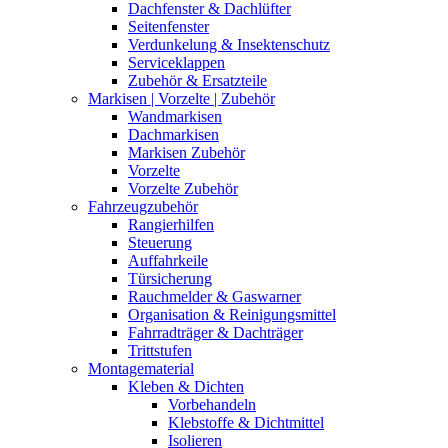
Dachfenster & Dachlüfter
Seitenfenster
Verdunkelung & Insektenschutz
Serviceklappen
Zubehör & Ersatzteile
Markisen | Vorzelte | Zubehör
Wandmarkisen
Dachmarkisen
Markisen Zubehör
Vorzelte
Vorzelte Zubehör
Fahrzeugzubehör
Rangierhilfen
Steuerung
Auffahrkeile
Türsicherung
Rauchmelder & Gaswarner
Organisation & Reinigungsmittel
Fahrradträger & Dachträger
Trittstufen
Montagematerial
Kleben & Dichten
Vorbehandeln
Klebstoffe & Dichtmittel
Isolieren