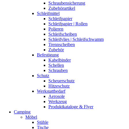
Schraubensicherung
Zubehörartikel
Schleifmittel
Schleifpapier
Schleifpapier | Rollen
Polieren
Schleifscheiben
Schleifvlies | Schleifschwamm
Trennscheiben
Zubehör
Befestigung
Kabelbinder
Schellen
Schrauben
Schutz
Scheuerschutz
Hitzeschutz
Werkstattbedarf
Aerosole
Werkzeug
Produktkataloge & Flyer
Camping
Möbel
Stühle
Tische