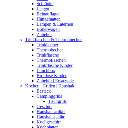
Schränke
Liegen
Beinauflagen
Hängematten
Lampen & Laternen
Bollerwagen
Zubehör
Trinkflaschen & Thermobecher
Trinkbecher
Thermobecher
Trinkflasche
Thermoflaschen
Trinkflasche Kinder
Lunchbox
Brotdose Kinder
Zubehör | Ersatzteile
Kochen | Grillen | Haushalt
Besteck
Campinggrills
Tischgrills
Geschirr
Haushaltsartikel
Haushaltsgeräte
Kochgeschirr
Kochplatten