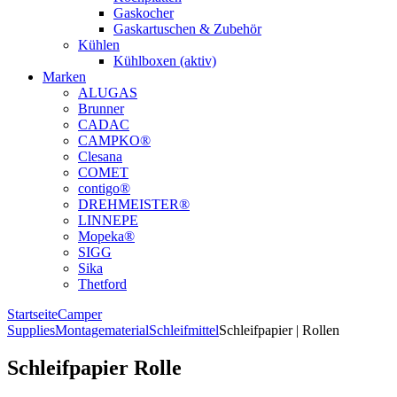
Gaskocher
Gaskartuschen & Zubehör
Kühlen
Kühlboxen (aktiv)
Marken
ALUGAS
Brunner
CADAC
CAMPKO®
Clesana
COMET
contigo®
DREHMEISTER®
LINNEPE
Mopeka®
SIGG
Sika
Thetford
Startseite
Camper
Supplies
Montagematerial
Schleifmittel
Schleifpapier | Rollen
Schleifpapier Rolle