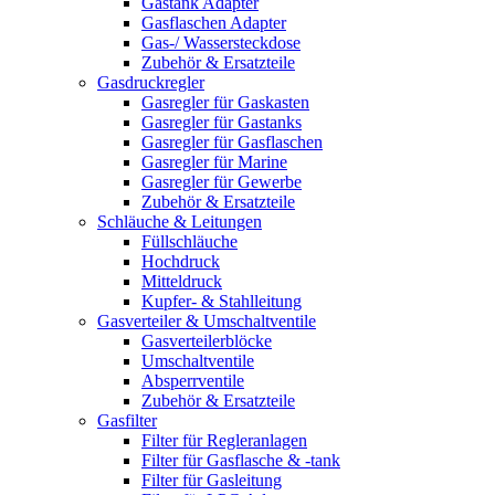
Gastank Adapter
Gasflaschen Adapter
Gas-/ Wassersteckdose
Zubehör & Ersatzteile
Gasdruckregler
Gasregler für Gaskasten
Gasregler für Gastanks
Gasregler für Gasflaschen
Gasregler für Marine
Gasregler für Gewerbe
Zubehör & Ersatzteile
Schläuche & Leitungen
Füllschläuche
Hochdruck
Mitteldruck
Kupfer- & Stahlleitung
Gasverteiler & Umschaltventile
Gasverteilerblöcke
Umschaltventile
Absperrventile
Zubehör & Ersatzteile
Gasfilter
Filter für Regleranlagen
Filter für Gasflasche & -tank
Filter für Gasleitung