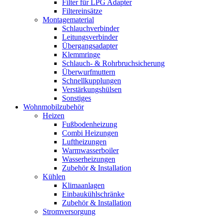
Filter für LPG Adapter
Filtereinsätze
Montagematerial
Schlauchverbinder
Leitungsverbinder
Übergangsadapter
Klemmringe
Schlauch- & Rohrbruchsicherung
Überwurfmuttern
Schnellkupplungen
Verstärkungshülsen
Sonstiges
Wohnmobilzubehör
Heizen
Fußbodenheizung
Combi Heizungen
Luftheizungen
Warmwasserboiler
Wasserheizungen
Zubehör & Installation
Kühlen
Klimaanlagen
Einbaukühlschränke
Zubehör & Installation
Stromversorgung