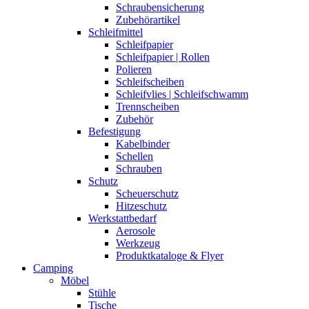
Schraubensicherung
Zubehörartikel
Schleifmittel
Schleifpapier
Schleifpapier | Rollen
Polieren
Schleifscheiben
Schleifvlies | Schleifschwamm
Trennscheiben
Zubehör
Befestigung
Kabelbinder
Schellen
Schrauben
Schutz
Scheuerschutz
Hitzeschutz
Werkstattbedarf
Aerosole
Werkzeug
Produktkataloge & Flyer
Camping
Möbel
Stühle
Tische