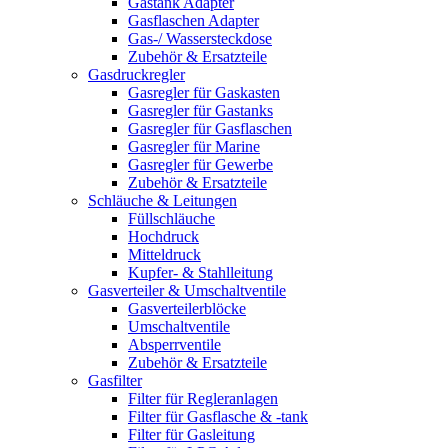
Gastank Adapter
Gasflaschen Adapter
Gas-/ Wassersteckdose
Zubehör & Ersatzteile
Gasdruckregler
Gasregler für Gaskasten
Gasregler für Gastanks
Gasregler für Gasflaschen
Gasregler für Marine
Gasregler für Gewerbe
Zubehör & Ersatzteile
Schläuche & Leitungen
Füllschläuche
Hochdruck
Mitteldruck
Kupfer- & Stahlleitung
Gasverteiler & Umschaltventile
Gasverteilerblöcke
Umschaltventile
Absperrventile
Zubehör & Ersatzteile
Gasfilter
Filter für Regleranlagen
Filter für Gasflasche & -tank
Filter für Gasleitung