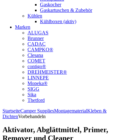
Gaskocher
Gaskartuschen & Zubehör
Kühlen
Kühlboxen (aktiv)
Marken
ALUGAS
Brunner
CADAC
CAMPKO®
Clesana
COMET
contigo®
DREHMEISTER®
LINNEPE
Mopeka®
SIGG
Sika
Thetford
Startseite
Camper Supplies
Montagematerial
Kleben &
Dichten
Vorbehandeln
Aktivator, Abglättmittel, Primer,
Remover und Cleaner