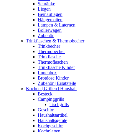
Schränke
Liegen
Beinauflagen
Hängematten
Lampen & Laternen
Bollerwagen
Zubehör
Trinkflaschen & Thermobecher
Trinkbecher
Thermobecher
Trinkflasche
Thermoflaschen
Trinkflasche Kinder
Lunchbox
Brotdose Kinder
Zubehör | Ersatzteile
Kochen | Grillen | Haushalt
Besteck
Campinggrills
Tischgrills
Geschirr
Haushaltsartikel
Haushaltsgeräte
Kochgeschirr
Kochplatten