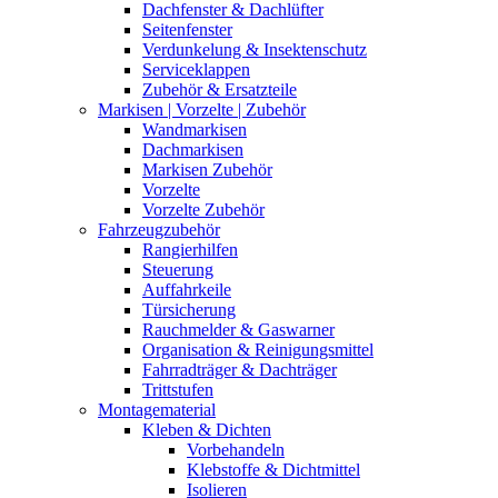
Dachfenster & Dachlüfter
Seitenfenster
Verdunkelung & Insektenschutz
Serviceklappen
Zubehör & Ersatzteile
Markisen | Vorzelte | Zubehör
Wandmarkisen
Dachmarkisen
Markisen Zubehör
Vorzelte
Vorzelte Zubehör
Fahrzeugzubehör
Rangierhilfen
Steuerung
Auffahrkeile
Türsicherung
Rauchmelder & Gaswarner
Organisation & Reinigungsmittel
Fahrradträger & Dachträger
Trittstufen
Montagematerial
Kleben & Dichten
Vorbehandeln
Klebstoffe & Dichtmittel
Isolieren