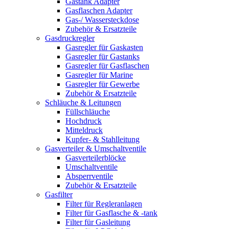
Gastank Adapter
Gasflaschen Adapter
Gas-/ Wassersteckdose
Zubehör & Ersatzteile
Gasdruckregler
Gasregler für Gaskasten
Gasregler für Gastanks
Gasregler für Gasflaschen
Gasregler für Marine
Gasregler für Gewerbe
Zubehör & Ersatzteile
Schläuche & Leitungen
Füllschläuche
Hochdruck
Mitteldruck
Kupfer- & Stahlleitung
Gasverteiler & Umschaltventile
Gasverteilerblöcke
Umschaltventile
Absperrventile
Zubehör & Ersatzteile
Gasfilter
Filter für Regleranlagen
Filter für Gasflasche & -tank
Filter für Gasleitung