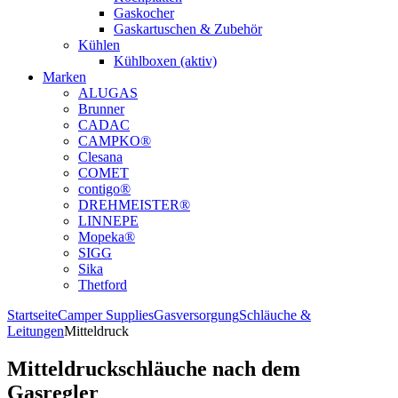
Gaskocher
Gaskartuschen & Zubehör
Kühlen
Kühlboxen (aktiv)
Marken
ALUGAS
Brunner
CADAC
CAMPKO®
Clesana
COMET
contigo®
DREHMEISTER®
LINNEPE
Mopeka®
SIGG
Sika
Thetford
Startseite
Camper Supplies
Gasversorgung
Schläuche &
Leitungen
Mitteldruck
Mitteldruckschläuche nach dem
Gasregler