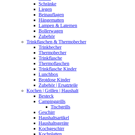
Schränke
Liegen
Beinauflagen
Hängematten
Lampen & Laternen
Bollerwagen
Zubehör
Trinkflaschen & Thermobecher
Trinkbecher
Thermobecher
Trinkflasche
Thermoflaschen
Trinkflasche Kinder
Lunchbox
Brotdose Kinder
Zubehör | Ersatzteile
Kochen | Grillen | Haushalt
Besteck
Campinggrills
Tischgrills
Geschirr
Haushaltsartikel
Haushaltsgeräte
Kochgeschirr
Kochplatten