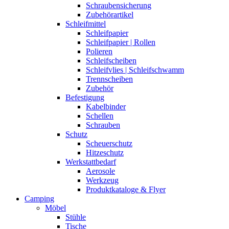
Schraubensicherung
Zubehörartikel
Schleifmittel
Schleifpapier
Schleifpapier | Rollen
Polieren
Schleifscheiben
Schleifvlies | Schleifschwamm
Trennscheiben
Zubehör
Befestigung
Kabelbinder
Schellen
Schrauben
Schutz
Scheuerschutz
Hitzeschutz
Werkstattbedarf
Aerosole
Werkzeug
Produktkataloge & Flyer
Camping
Möbel
Stühle
Tische