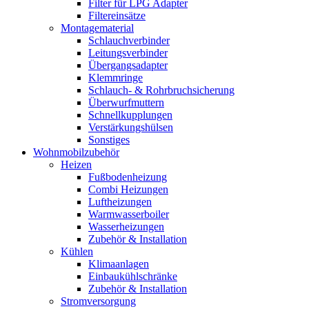
Filter für LPG Adapter
Filtereinsätze
Montagematerial
Schlauchverbinder
Leitungsverbinder
Übergangsadapter
Klemmringe
Schlauch- & Rohrbruchsicherung
Überwurfmuttern
Schnellkupplungen
Verstärkungshülsen
Sonstiges
Wohnmobilzubehör
Heizen
Fußbodenheizung
Combi Heizungen
Luftheizungen
Warmwasserboiler
Wasserheizungen
Zubehör & Installation
Kühlen
Klimaanlagen
Einbaukühlschränke
Zubehör & Installation
Stromversorgung