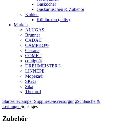
Gaskocher
Gaskartuschen & Zubehör
Kühlen
Kühlboxen (aktiv)
Marken
ALUGAS
Brunner
CADAC
CAMPKO®
Clesana
COMET
contigo®
DREHMEISTER®
LINNEPE
Mopeka®
SIGG
Sika
Thetford
Startseite
Camper Supplies
Gasversorgung
Schläuche &
Leitungen
Sonstiges
Zubehör