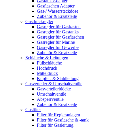
Gastank Adapter
Gasflaschen Adapter
Gas-/ Wassersteckdose
Zubehör & Ersatzteile
Gasdruckregler
Gasregler für Gaskasten
Gasregler für Gastanks
Gasregler für Gasflaschen
Gasregler für Marine
Gasregler für Gewerbe
Zubehör & Ersatzteile
Schläuche & Leitungen
Füllschläuche
Hochdruck
Mitteldruck
Kupfer- & Stahlleitung
Gasverteiler & Umschaltventile
Gasverteilerblöcke
Umschaltventile
Absperrventile
Zubehör & Ersatzteile
Gasfilter
Filter für Regleranlagen
Filter für Gasflasche & -tank
Filter für Gasleitung