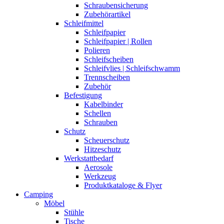
Schraubensicherung
Zubehörartikel
Schleifmittel
Schleifpapier
Schleifpapier | Rollen
Polieren
Schleifscheiben
Schleifvlies | Schleifschwamm
Trennscheiben
Zubehör
Befestigung
Kabelbinder
Schellen
Schrauben
Schutz
Scheuerschutz
Hitzeschutz
Werkstattbedarf
Aerosole
Werkzeug
Produktkataloge & Flyer
Camping
Möbel
Stühle
Tische