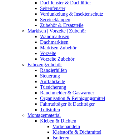
Dachfenster & Dachlüfter
Seitenfenster
Verdunkelung & Insektenschutz
Serviceklappen
Zubehör & Ersatzteile
Markisen | Vorzelte | Zubehör
Wandmarkisen
Dachmarkisen
Markisen Zubehör
Vorzelte
Vorzelte Zubehör
Fahrzeugzubehör
Rangierhilfen
Steuerung
Auffahrkeile
Türsicherung
Rauchmelder & Gaswarner
Organisation & Reinigungsmittel
Fahrradträger & Dachträger
Trittstufen
Montagematerial
Kleben & Dichten
Vorbehandeln
Klebstoffe & Dichtmittel
Isolieren