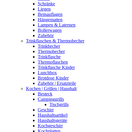
Schränke
Liegen
Beinauflagen
Hängematten
Lampen & Laternen
Bollerwagen
Zubehör
Trinkflaschen & Thermobecher
Trinkbecher
Thermobecher
Trinkflasche
Thermoflaschen
Trinkflasche Kinder
Lunchbox
Brotdose Kinder
Zubehör | Ersatzteile
Kochen | Grillen | Haushalt
Besteck
Campinggrills
Tischgrills
Geschirr
Haushaltsartikel
Haushaltsgeräte
Kochgeschirr
Kochplatten