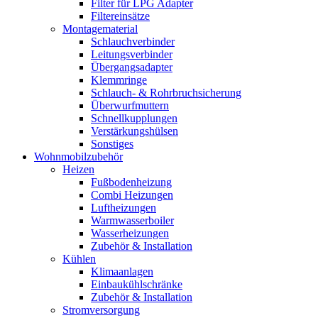
Filter für LPG Adapter
Filtereinsätze
Montagematerial
Schlauchverbinder
Leitungsverbinder
Übergangsadapter
Klemmringe
Schlauch- & Rohrbruchsicherung
Überwurfmuttern
Schnellkupplungen
Verstärkungshülsen
Sonstiges
Wohnmobilzubehör
Heizen
Fußbodenheizung
Combi Heizungen
Luftheizungen
Warmwasserboiler
Wasserheizungen
Zubehör & Installation
Kühlen
Klimaanlagen
Einbaukühlschränke
Zubehör & Installation
Stromversorgung