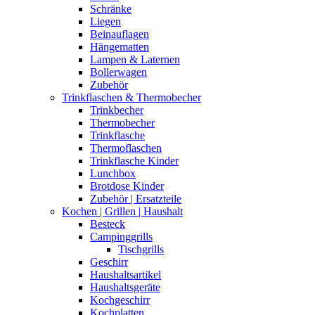
Schränke
Liegen
Beinauflagen
Hängematten
Lampen & Laternen
Bollerwagen
Zubehör
Trinkflaschen & Thermobecher
Trinkbecher
Thermobecher
Trinkflasche
Thermoflaschen
Trinkflasche Kinder
Lunchbox
Brotdose Kinder
Zubehör | Ersatzteile
Kochen | Grillen | Haushalt
Besteck
Campinggrills
Tischgrills
Geschirr
Haushaltsartikel
Haushaltsgeräte
Kochgeschirr
Kochplatten