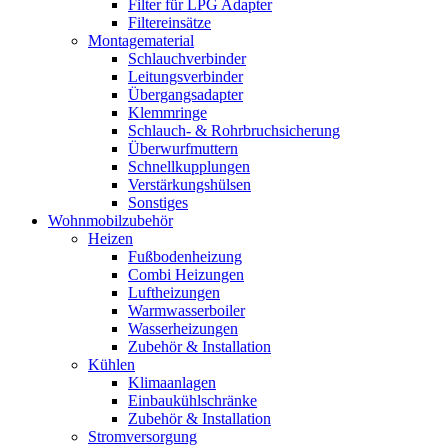
Filter für LPG Adapter
Filtereinsätze
Montagematerial
Schlauchverbinder
Leitungsverbinder
Übergangsadapter
Klemmringe
Schlauch- & Rohrbruchsicherung
Überwurfmuttern
Schnellkupplungen
Verstärkungshülsen
Sonstiges
Wohnmobilzubehör
Heizen
Fußbodenheizung
Combi Heizungen
Luftheizungen
Warmwasserboiler
Wasserheizungen
Zubehör & Installation
Kühlen
Klimaanlagen
Einbaukühlschränke
Zubehör & Installation
Stromversorgung