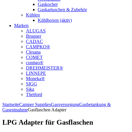
Gaskocher
Gaskartuschen & Zubehör
Kühlen
Kühlboxen (aktiv)
Marken
ALUGAS
Brunner
CADAC
CAMPKO®
Clesana
COMET
contigo®
DREHMEISTER®
LINNEPE
Mopeka®
SIGG
Sika
Thetford
Startseite
Camper Supplies
Gasversorgung
Gasbetankung &
Gasentnahme
Gasflaschen Adapter
LPG Adapter für Gasflaschen