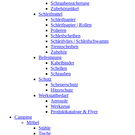
Schraubensicherung
Zubehörartikel
Schleifmittel
Schleifpapier
Schleifpapier | Rollen
Polieren
Schleifscheiben
Schleifvlies | Schleifschwamm
Trennscheiben
Zubehör
Befestigung
Kabelbinder
Schellen
Schrauben
Schutz
Scheuerschutz
Hitzeschutz
Werkstattbedarf
Aerosole
Werkzeug
Produktkataloge & Flyer
Camping
Möbel
Stühle
Tische