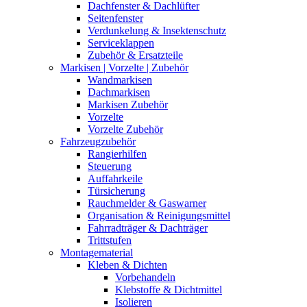
Dachfenster & Dachlüfter
Seitenfenster
Verdunkelung & Insektenschutz
Serviceklappen
Zubehör & Ersatzteile
Markisen | Vorzelte | Zubehör
Wandmarkisen
Dachmarkisen
Markisen Zubehör
Vorzelte
Vorzelte Zubehör
Fahrzeugzubehör
Rangierhilfen
Steuerung
Auffahrkeile
Türsicherung
Rauchmelder & Gaswarner
Organisation & Reinigungsmittel
Fahrradträger & Dachträger
Trittstufen
Montagematerial
Kleben & Dichten
Vorbehandeln
Klebstoffe & Dichtmittel
Isolieren