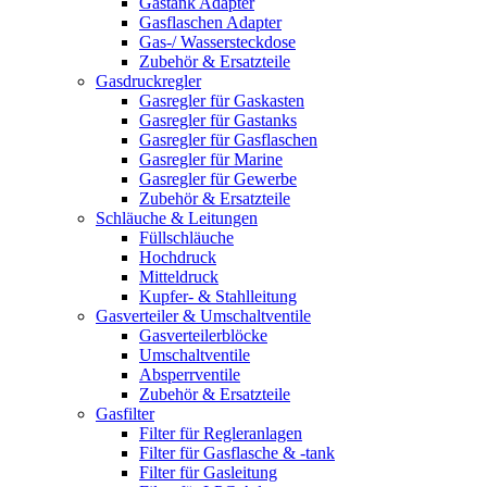
Gastank Adapter
Gasflaschen Adapter
Gas-/ Wassersteckdose
Zubehör & Ersatzteile
Gasdruckregler
Gasregler für Gaskasten
Gasregler für Gastanks
Gasregler für Gasflaschen
Gasregler für Marine
Gasregler für Gewerbe
Zubehör & Ersatzteile
Schläuche & Leitungen
Füllschläuche
Hochdruck
Mitteldruck
Kupfer- & Stahlleitung
Gasverteiler & Umschaltventile
Gasverteilerblöcke
Umschaltventile
Absperrventile
Zubehör & Ersatzteile
Gasfilter
Filter für Regleranlagen
Filter für Gasflasche & -tank
Filter für Gasleitung