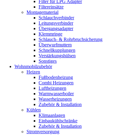
Filter für LPG Adapter
Filtereinsätze
Montagematerial
Schlauchverbinder
Leitungsverbinder
Übergangsadapter
Klemmringe
Schlauch- & Rohrbruchsicherung
Überwurfmuttern
Schnellkupplungen
Verstärkungshülsen
Sonstiges
Wohnmobilzubehör
Heizen
Fußbodenheizung
Combi Heizungen
Luftheizungen
Warmwasserboiler
Wasserheizungen
Zubehör & Installation
Kühlen
Klimaanlagen
Einbaukühlschränke
Zubehör & Installation
Stromversorgung