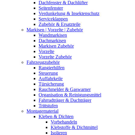
Dachfenster & Dachlüfter
Seitenfenster
Verdunkelung & Insektenschutz
Serviceklappen
Zubehör & Ersatzteile
Markisen | Vorzelte | Zubehör
Wandmarkisen
Dachmarkisen
Markisen Zubehör
Vorzelte
Vorzelte Zubehör
Fahrzeugzubehör
Rangierhilfen
Steuerung
Auffahrkeile
Türsicherung
Rauchmelder & Gaswarner
Organisation & Reinigungsmittel
Fahrradträger & Dachträger
Trittstufen
Montagematerial
Kleben & Dichten
Vorbehandeln
Klebstoffe & Dichtmittel
Isolieren