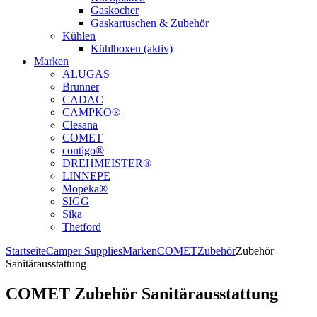
Gaskocher
Gaskartuschen & Zubehör
Kühlen
Kühlboxen (aktiv)
Marken
ALUGAS
Brunner
CADAC
CAMPKO®
Clesana
COMET
contigo®
DREHMEISTER®
LINNEPE
Mopeka®
SIGG
Sika
Thetford
Startseite
Camper Supplies
Marken
COMET
Zubehör
Zubehör
Sanitärausstattung
COMET Zubehör Sanitärausstattung