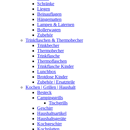
Schränke
Liegen
Beinauflagen
Hängematten
Lampen & Laternen
Bollerwagen
Zubehör
Trinkflaschen & Thermobecher
Trinkbecher
Thermobecher
Trinkflasche
Thermoflaschen
Trinkflasche Kinder
Lunchbox
Brotdose Kinder
Zubehör | Ersatzteile
Kochen | Grillen | Haushalt
Besteck
Campinggrills
Tischgrills
Geschirr
Haushaltsartikel
Haushaltsgeräte
Kochgeschirr
Kochplatten