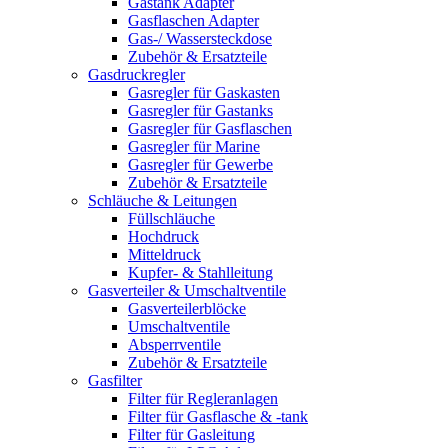
Gastank Adapter
Gasflaschen Adapter
Gas-/ Wassersteckdose
Zubehör & Ersatzteile
Gasdruckregler
Gasregler für Gaskasten
Gasregler für Gastanks
Gasregler für Gasflaschen
Gasregler für Marine
Gasregler für Gewerbe
Zubehör & Ersatzteile
Schläuche & Leitungen
Füllschläuche
Hochdruck
Mitteldruck
Kupfer- & Stahlleitung
Gasverteiler & Umschaltventile
Gasverteilerblöcke
Umschaltventile
Absperrventile
Zubehör & Ersatzteile
Gasfilter
Filter für Regleranlagen
Filter für Gasflasche & -tank
Filter für Gasleitung