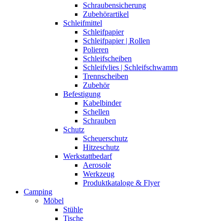
Schraubensicherung
Zubehörartikel
Schleifmittel
Schleifpapier
Schleifpapier | Rollen
Polieren
Schleifscheiben
Schleifvlies | Schleifschwamm
Trennscheiben
Zubehör
Befestigung
Kabelbinder
Schellen
Schrauben
Schutz
Scheuerschutz
Hitzeschutz
Werkstattbedarf
Aerosole
Werkzeug
Produktkataloge & Flyer
Camping
Möbel
Stühle
Tische