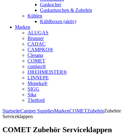
Gaskocher
Gaskartuschen & Zubehör
Kühlen
Kühlboxen (aktiv)
Marken
ALUGAS
Brunner
CADAC
CAMPKO®
Clesana
COMET
contigo®
DREHMEISTER®
LINNEPE
Mopeka®
SIGG
Sika
Thetford
Startseite
Camper Supplies
Marken
COMET
Zubehör
Zubehör
Serviceklappen
COMET Zubehör Serviceklappen