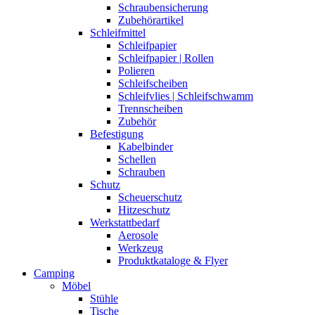
Schraubensicherung
Zubehörartikel
Schleifmittel
Schleifpapier
Schleifpapier | Rollen
Polieren
Schleifscheiben
Schleifvlies | Schleifschwamm
Trennscheiben
Zubehör
Befestigung
Kabelbinder
Schellen
Schrauben
Schutz
Scheuerschutz
Hitzeschutz
Werkstattbedarf
Aerosole
Werkzeug
Produktkataloge & Flyer
Camping
Möbel
Stühle
Tische