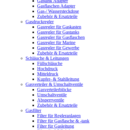
Gastank Adapter
Gasflaschen Adapter
Gas-/ Wassersteckdose
Zubehör & Ersatzteile
Gasdruckregler
Gasregler für Gaskasten
Gasregler für Gastanks
Gasregler für Gasflaschen
Gasregler für Marine
Gasregler für Gewerbe
Zubehör & Ersatzteile
Schläuche & Leitungen
Füllschläuche
Hochdruck
Mitteldruck
Kupfer- & Stahlleitung
Gasverteiler & Umschaltventile
Gasverteilerblöcke
Umschaltventile
Absperrventile
Zubehör & Ersatzteile
Gasfilter
Filter für Regleranlagen
Filter für Gasflasche & -tank
Filter für Gasleitung