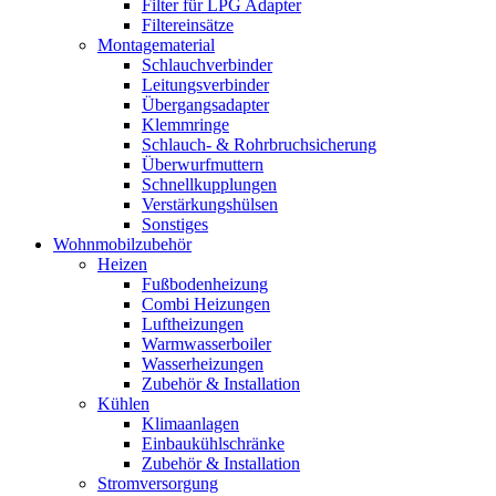
Filter für LPG Adapter
Filtereinsätze
Montagematerial
Schlauchverbinder
Leitungsverbinder
Übergangsadapter
Klemmringe
Schlauch- & Rohrbruchsicherung
Überwurfmuttern
Schnellkupplungen
Verstärkungshülsen
Sonstiges
Wohnmobilzubehör
Heizen
Fußbodenheizung
Combi Heizungen
Luftheizungen
Warmwasserboiler
Wasserheizungen
Zubehör & Installation
Kühlen
Klimaanlagen
Einbaukühlschränke
Zubehör & Installation
Stromversorgung