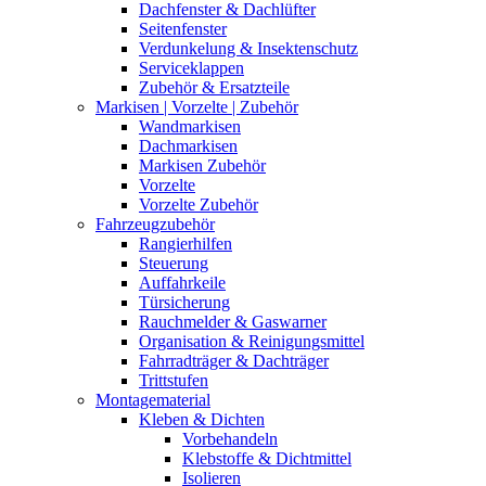
Dachfenster & Dachlüfter
Seitenfenster
Verdunkelung & Insektenschutz
Serviceklappen
Zubehör & Ersatzteile
Markisen | Vorzelte | Zubehör
Wandmarkisen
Dachmarkisen
Markisen Zubehör
Vorzelte
Vorzelte Zubehör
Fahrzeugzubehör
Rangierhilfen
Steuerung
Auffahrkeile
Türsicherung
Rauchmelder & Gaswarner
Organisation & Reinigungsmittel
Fahrradträger & Dachträger
Trittstufen
Montagematerial
Kleben & Dichten
Vorbehandeln
Klebstoffe & Dichtmittel
Isolieren