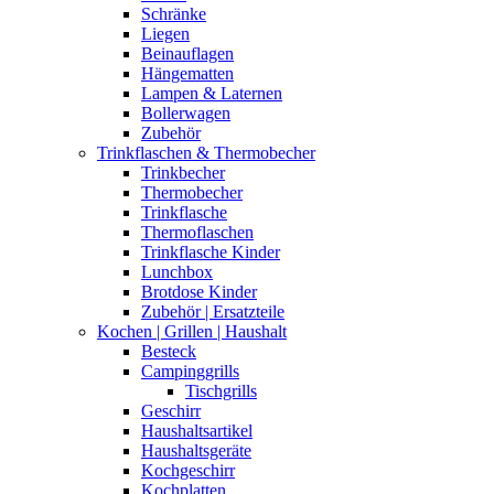
Schränke
Liegen
Beinauflagen
Hängematten
Lampen & Laternen
Bollerwagen
Zubehör
Trinkflaschen & Thermobecher
Trinkbecher
Thermobecher
Trinkflasche
Thermoflaschen
Trinkflasche Kinder
Lunchbox
Brotdose Kinder
Zubehör | Ersatzteile
Kochen | Grillen | Haushalt
Besteck
Campinggrills
Tischgrills
Geschirr
Haushaltsartikel
Haushaltsgeräte
Kochgeschirr
Kochplatten