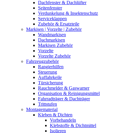
Dachfenster & Dachlüfter
Seitenfenster
Verdunkelung & Insektenschutz
Serviceklappen
Zubehör & Ersatzteile
Markisen | Vorzelte | Zubehör
Wandmarkisen
Dachmarkisen
Markisen Zubehör
Vorzelte
Vorzelte Zubehör
Fahrzeugzubehör
Rangierhilfen
Steuerung
Auffahrkeile
Türsicherung
Rauchmelder & Gaswarner
Organisation & Reinigungsmittel
Fahrradträger & Dachträger
Trittstufen
Montagematerial
Kleben & Dichten
Vorbehandeln
Klebstoffe & Dichtmittel
Isolieren