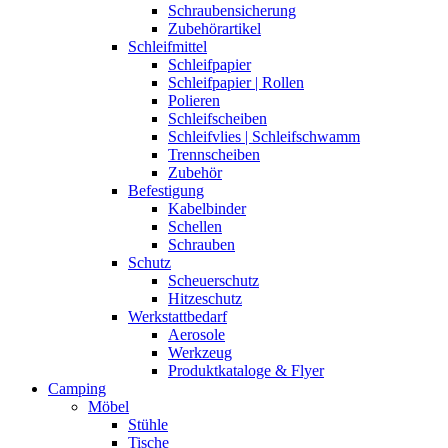
Schraubensicherung
Zubehörartikel
Schleifmittel
Schleifpapier
Schleifpapier | Rollen
Polieren
Schleifscheiben
Schleifvlies | Schleifschwamm
Trennscheiben
Zubehör
Befestigung
Kabelbinder
Schellen
Schrauben
Schutz
Scheuerschutz
Hitzeschutz
Werkstattbedarf
Aerosole
Werkzeug
Produktkataloge & Flyer
Camping
Möbel
Stühle
Tische