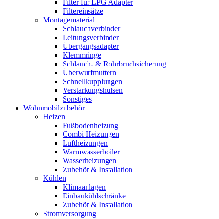
Filter für LPG Adapter
Filtereinsätze
Montagematerial
Schlauchverbinder
Leitungsverbinder
Übergangsadapter
Klemmringe
Schlauch- & Rohrbruchsicherung
Überwurfmuttern
Schnellkupplungen
Verstärkungshülsen
Sonstiges
Wohnmobilzubehör
Heizen
Fußbodenheizung
Combi Heizungen
Luftheizungen
Warmwasserboiler
Wasserheizungen
Zubehör & Installation
Kühlen
Klimaanlagen
Einbaukühlschränke
Zubehör & Installation
Stromversorgung