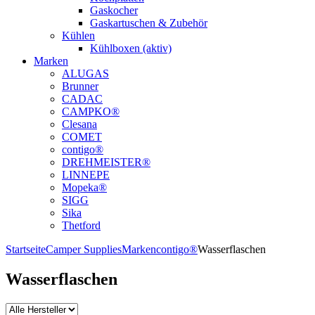
Gaskocher
Gaskartuschen & Zubehör
Kühlen
Kühlboxen (aktiv)
Marken
ALUGAS
Brunner
CADAC
CAMPKO®
Clesana
COMET
contigo®
DREHMEISTER®
LINNEPE
Mopeka®
SIGG
Sika
Thetford
Startseite
Camper Supplies
Marken
contigo®
Wasserflaschen
Wasserflaschen