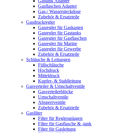
Gastank Adapter
Gasflaschen Adapter
Gas-/ Wassersteckdose
Zubehör & Ersatzteile
Gasdruckregler
Gasregler für Gaskasten
Gasregler für Gastanks
Gasregler für Gasflaschen
Gasregler für Marine
Gasregler für Gewerbe
Zubehör & Ersatzteile
Schläuche & Leitungen
Füllschläuche
Hochdruck
Mitteldruck
Kupfer- & Stahlleitung
Gasverteiler & Umschaltventile
Gasverteilerblöcke
Umschaltventile
Absperrventile
Zubehör & Ersatzteile
Gasfilter
Filter für Regleranlagen
Filter für Gasflasche & -tank
Filter für Gasleitung