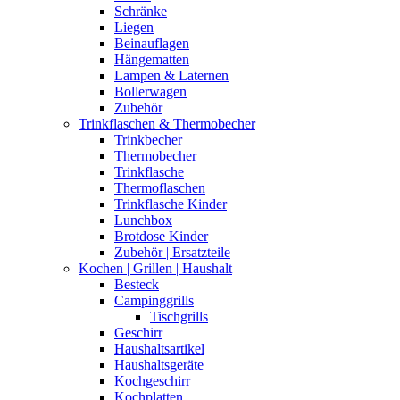
Schränke
Liegen
Beinauflagen
Hängematten
Lampen & Laternen
Bollerwagen
Zubehör
Trinkflaschen & Thermobecher
Trinkbecher
Thermobecher
Trinkflasche
Thermoflaschen
Trinkflasche Kinder
Lunchbox
Brotdose Kinder
Zubehör | Ersatzteile
Kochen | Grillen | Haushalt
Besteck
Campinggrills
Tischgrills
Geschirr
Haushaltsartikel
Haushaltsgeräte
Kochgeschirr
Kochplatten