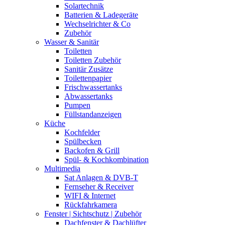
Solartechnik
Batterien & Ladegeräte
Wechselrichter & Co
Zubehör
Wasser & Sanitär
Toiletten
Toiletten Zubehör
Sanitär Zusätze
Toilettenpapier
Frischwassertanks
Abwassertanks
Pumpen
Füllstandanzeigen
Küche
Kochfelder
Spülbecken
Backofen & Grill
Spül- & Kochkombination
Multimedia
Sat Anlagen & DVB-T
Fernseher & Receiver
WIFI & Internet
Rückfahrkamera
Fenster | Sichtschutz | Zubehör
Dachfenster & Dachlüfter