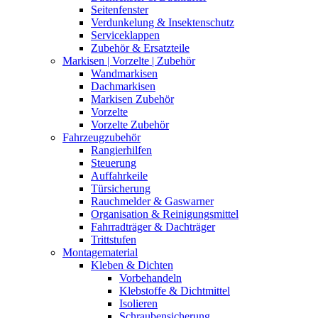
Seitenfenster
Verdunkelung & Insektenschutz
Serviceklappen
Zubehör & Ersatzteile
Markisen | Vorzelte | Zubehör
Wandmarkisen
Dachmarkisen
Markisen Zubehör
Vorzelte
Vorzelte Zubehör
Fahrzeugzubehör
Rangierhilfen
Steuerung
Auffahrkeile
Türsicherung
Rauchmelder & Gaswarner
Organisation & Reinigungsmittel
Fahrradträger & Dachträger
Trittstufen
Montagematerial
Kleben & Dichten
Vorbehandeln
Klebstoffe & Dichtmittel
Isolieren
Schraubensicherung