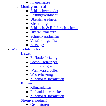
Filtereinsätze
Montagematerial
Schlauchverbinder
Leitungsverbinder
Übergangsadapter
Klemmringe
Schlauch- & Rohrbruchsicherung
Überwurfmuttern
Schnellkupplungen
Verstärkungshülsen
Sonstiges
Wohnmobilzubehör
Heizen
Fußbodenheizung
Combi Heizungen
Luftheizungen
Warmwasserboiler
Wasserheizungen
Zubehör & Installation
Kühlen
Klimaanlagen
Einbaukühlschränke
Zubehör & Installation
Stromversorgung
Generatoren