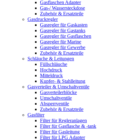
Gasflaschen Adapter
Gas-/ Wassersteckdose
Zubehör & Ersatzteile
Gasdruckregler
Gasregler für Gaskasten
Gasregler für Gastanks
Gasregler für Gasflaschen
Gasregler für Marine
Gasregler für Gewerbe
Zubehör & Ersatzteile
Schläuche & Leitungen
Füllschläuche
Hochdruck
Mitteldruck
Kupfer- & Stahlleitung
Gasverteiler & Umschaltventile
Gasverteilerblöcke
Umschaltventile
Absperrventile
Zubehör & Ersatzteile
Gasfilter
Filter für Regleranlagen
Filter für Gasflasche & -tank
Filter für Gasleitung
Filter für LPG Adapter