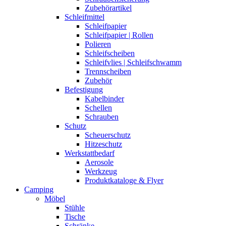
Zubehörartikel
Schleifmittel
Schleifpapier
Schleifpapier | Rollen
Polieren
Schleifscheiben
Schleifvlies | Schleifschwamm
Trennscheiben
Zubehör
Befestigung
Kabelbinder
Schellen
Schrauben
Schutz
Scheuerschutz
Hitzeschutz
Werkstattbedarf
Aerosole
Werkzeug
Produktkataloge & Flyer
Camping
Möbel
Stühle
Tische
Schränke