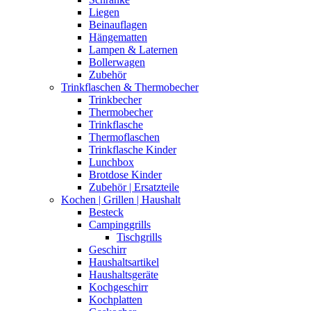
Liegen
Beinauflagen
Hängematten
Lampen & Laternen
Bollerwagen
Zubehör
Trinkflaschen & Thermobecher
Trinkbecher
Thermobecher
Trinkflasche
Thermoflaschen
Trinkflasche Kinder
Lunchbox
Brotdose Kinder
Zubehör | Ersatzteile
Kochen | Grillen | Haushalt
Besteck
Campinggrills
Tischgrills
Geschirr
Haushaltsartikel
Haushaltsgeräte
Kochgeschirr
Kochplatten