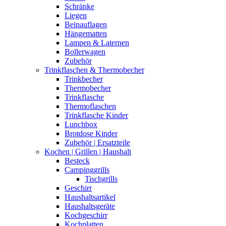
Schränke
Liegen
Beinauflagen
Hängematten
Lampen & Laternen
Bollerwagen
Zubehör
Trinkflaschen & Thermobecher
Trinkbecher
Thermobecher
Trinkflasche
Thermoflaschen
Trinkflasche Kinder
Lunchbox
Brotdose Kinder
Zubehör | Ersatzteile
Kochen | Grillen | Haushalt
Besteck
Campinggrills
Tischgrills
Geschirr
Haushaltsartikel
Haushaltsgeräte
Kochgeschirr
Kochplatten