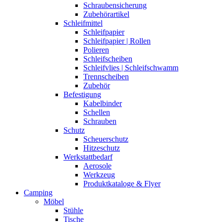
Schraubensicherung
Zubehörartikel
Schleifmittel
Schleifpapier
Schleifpapier | Rollen
Polieren
Schleifscheiben
Schleifvlies | Schleifschwamm
Trennscheiben
Zubehör
Befestigung
Kabelbinder
Schellen
Schrauben
Schutz
Scheuerschutz
Hitzeschutz
Werkstattbedarf
Aerosole
Werkzeug
Produktkataloge & Flyer
Camping
Möbel
Stühle
Tische