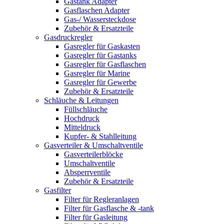
Gastank Adapter
Gasflaschen Adapter
Gas-/ Wassersteckdose
Zubehör & Ersatzteile
Gasdruckregler
Gasregler für Gaskasten
Gasregler für Gastanks
Gasregler für Gasflaschen
Gasregler für Marine
Gasregler für Gewerbe
Zubehör & Ersatzteile
Schläuche & Leitungen
Füllschläuche
Hochdruck
Mitteldruck
Kupfer- & Stahlleitung
Gasverteiler & Umschaltventile
Gasverteilerblöcke
Umschaltventile
Absperrventile
Zubehör & Ersatzteile
Gasfilter
Filter für Regleranlagen
Filter für Gasflasche & -tank
Filter für Gasleitung