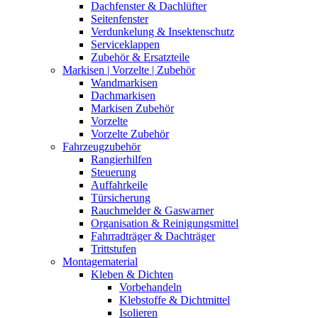
Dachfenster & Dachlüfter
Seitenfenster
Verdunkelung & Insektenschutz
Serviceklappen
Zubehör & Ersatzteile
Markisen | Vorzelte | Zubehör
Wandmarkisen
Dachmarkisen
Markisen Zubehör
Vorzelte
Vorzelte Zubehör
Fahrzeugzubehör
Rangierhilfen
Steuerung
Auffahrkeile
Türsicherung
Rauchmelder & Gaswarner
Organisation & Reinigungsmittel
Fahrradträger & Dachträger
Trittstufen
Montagematerial
Kleben & Dichten
Vorbehandeln
Klebstoffe & Dichtmittel
Isolieren