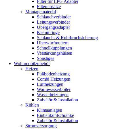
Filter für LPG Adapter
Filtereinsätze
Montagematerial
Schlauchverbinder
Leitungsverbinder
Übergangsadapter
Klemmringe
Schlauch- & Rohrbruchsicherung
Überwurfmuttern
Schnellkupplungen
Verstärkungshülsen
Sonstiges
Wohnmobilzubehör
Heizen
Fußbodenheizung
Combi Heizungen
Luftheizungen
Warmwasserboiler
Wasserheizungen
Zubehör & Installation
Kühlen
Klimaanlagen
Einbaukühlschränke
Zubehör & Installation
Stromversorgung