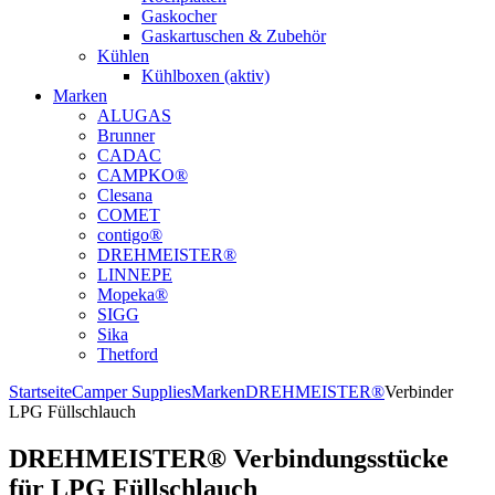
Gaskocher
Gaskartuschen & Zubehör
Kühlen
Kühlboxen (aktiv)
Marken
ALUGAS
Brunner
CADAC
CAMPKO®
Clesana
COMET
contigo®
DREHMEISTER®
LINNEPE
Mopeka®
SIGG
Sika
Thetford
Startseite
Camper Supplies
Marken
DREHMEISTER®
Verbinder
LPG Füllschlauch
DREHMEISTER® Verbindungsstücke
für LPG Füllschlauch