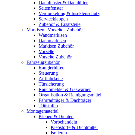
Dachfenster & Dachlüfter
Seitenfenster
Verdunkelung & Insektenschutz
Serviceklappen
Zubehör & Ersatzteile
Markisen | Vorzelte | Zubehör
Wandmarkisen
Dachmarkisen
Markisen Zubehör
Vorzelte
Vorzelte Zubehör
Fahrzeugzubehör
Rangierhilfen
Steuerung
Auffahrkeile
Türsicherung
Rauchmelder & Gaswarner
Organisation & Reinigungsmittel
Fahrradträger & Dachträger
Trittstufen
Montagematerial
Kleben & Dichten
Vorbehandeln
Klebstoffe & Dichtmittel
Isolieren