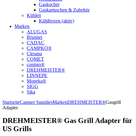
Gaskocher
Gaskartuschen & Zubehör
Kühlen
Kühlboxen (aktiv)
Marken
ALUGAS
Brunner
CADAC
CAMPKO®
Clesana
COMET
contigo®
DREHMEISTER®
LINNEPE
Mopeka®
SIGG
Sika
Startseite
Camper Supplies
Marken
DREHMEISTER®
Gasgrill
Adapter
DREHMEISTER® Gas Grill Adapter für
US Grills