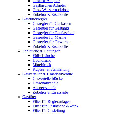
Gastank Adapter
Gasflaschen Adapter
Gas-/ Wassersteckdose
Zubehör & Ersatzteile
Gasdruckregler
Gasregler für Gaskasten
Gasregler für Gastanks
Gasregler für Gasflaschen
Gasregler für Marine
Gasregler für Gewerbe
Zubehör & Ersatzteile
Schläuche & Leitungen
Füllschläuche
Hochdruck
Mitteldruck
Kupfer- & Stahlleitung
Gasverteiler & Umschaltventile
Gasverteilerblöcke
Umschaltventile
Absperrventile
Zubehör & Ersatzteile
Gasfilter
Filter für Regleranlagen
Filter für Gasflasche & -tank
Filter für Gasleitung