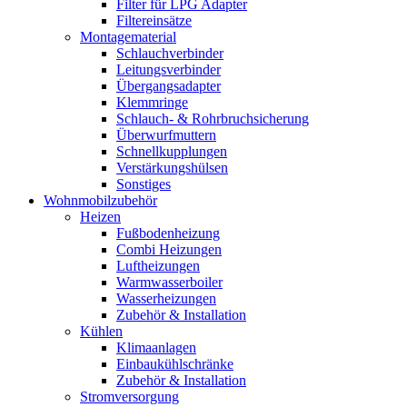
Filter für LPG Adapter
Filtereinsätze
Montagematerial
Schlauchverbinder
Leitungsverbinder
Übergangsadapter
Klemmringe
Schlauch- & Rohrbruchsicherung
Überwurfmuttern
Schnellkupplungen
Verstärkungshülsen
Sonstiges
Wohnmobilzubehör
Heizen
Fußbodenheizung
Combi Heizungen
Luftheizungen
Warmwasserboiler
Wasserheizungen
Zubehör & Installation
Kühlen
Klimaanlagen
Einbaukühlschränke
Zubehör & Installation
Stromversorgung