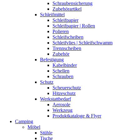
Schraubensicherung
Zubehörartikel
Schleifmittel
Schleifpapier
Schleifpapier | Rollen
Polieren
Schleifscheiben
Schleifvlies | Schleifschwamm
Trennscheiben
Zubehör
Befestigung
Kabelbinder
Schellen
Schrauben
Schutz
Scheuerschutz
Hitzeschutz
Werkstattbedarf
Aerosole
Werkzeug
Produktkataloge & Flyer
Camping
Möbel
Stühle
Tische