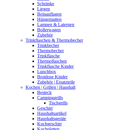
Schränke
Liegen
Beinauflagen
Hängematten
Lampen & Laternen
Bollerwagen
Zubehör
Trinkflaschen & Thermobecher
Trinkbecher
Thermobecher
Trinkflasche
Thermoflaschen
Trinkflasche Kinder
Lunchbox
Brotdose Kinder
Zubehör | Ersatzteile
Kochen | Grillen | Haushalt
Besteck
Campinggrills
Tischgrills
Geschirr
Haushaltsartikel
Haushaltsgeräte
Kochgeschirr
Kochplatten