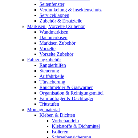
Seitenfenster
Verdunkelung & Insektenschutz
Serviceklappen
Zubehör & Ersatzteile
Markisen | Vorzelte | Zubehör
Wandmarkisen
Dachmarkisen
Markisen Zubehör
Vorzelte
Vorzelte Zubehör
Fahrzeugzubehör
Rangierhilfen
Steuerung
Auffahrkeile
Türsicherung
Rauchmelder & Gaswarner
Organisation & Reinigungsmittel
Fahrradträger & Dachträger
Trittstufen
Montagematerial
Kleben & Dichten
Vorbehandeln
Klebstoffe & Dichtmittel
Isolieren
Schraubensicherung