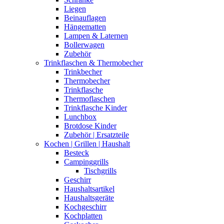
Liegen
Beinauflagen
Hängematten
Lampen & Laternen
Bollerwagen
Zubehör
Trinkflaschen & Thermobecher
Trinkbecher
Thermobecher
Trinkflasche
Thermoflaschen
Trinkflasche Kinder
Lunchbox
Brotdose Kinder
Zubehör | Ersatzteile
Kochen | Grillen | Haushalt
Besteck
Campinggrills
Tischgrills
Geschirr
Haushaltsartikel
Haushaltsgeräte
Kochgeschirr
Kochplatten