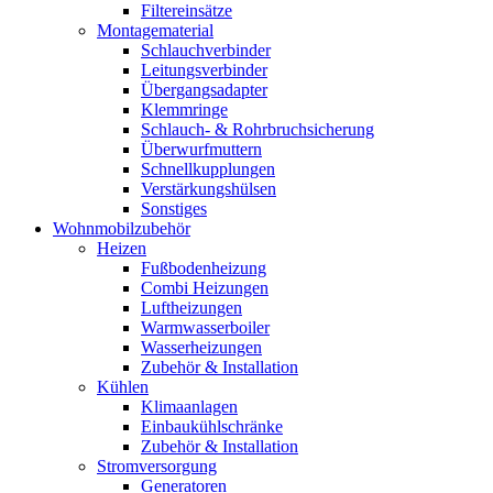
Filtereinsätze
Montagematerial
Schlauchverbinder
Leitungsverbinder
Übergangsadapter
Klemmringe
Schlauch- & Rohrbruchsicherung
Überwurfmuttern
Schnellkupplungen
Verstärkungshülsen
Sonstiges
Wohnmobilzubehör
Heizen
Fußbodenheizung
Combi Heizungen
Luftheizungen
Warmwasserboiler
Wasserheizungen
Zubehör & Installation
Kühlen
Klimaanlagen
Einbaukühlschränke
Zubehör & Installation
Stromversorgung
Generatoren