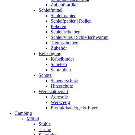
Zubehörartikel
Schleifmittel
Schleifpapier
Schleifpapier | Rollen
Polieren
Schleifscheiben
Schleifvlies | Schleifschwamm
Trennscheiben
Zubehör
Befestigung
Kabelbinder
Schellen
Schrauben
Schutz
Scheuerschutz
Hitzeschutz
Werkstattbedarf
Aerosole
Werkzeug
Produktkataloge & Flyer
Camping
Möbel
Stühle
Tische
Schränke