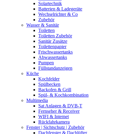
Solartechnik
Batterien & Ladegeräte
Wechselrichter & Co
Zubehör
Wasser & Sanitär
Toiletten
Toiletten Zubehör
Sanitär Zusätze
Toilettenpapier
Frischwassertanks
Abwassertanks
Pumpen
Füllstandanzeigen
Küche
Kochfelder
Spülbecken
Backofen & Grill
Spül- & Kochkombination
Multimedia
Sat Anlagen & DVB-T
Fernseher & Receiver
WIFI & Internet
Rückfahrkamera
Fenster | Sichtschutz | Zubehör
Dachfenster & Dachlüfter