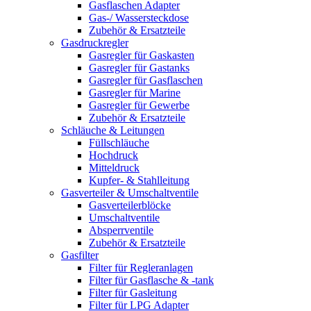
Gasflaschen Adapter
Gas-/ Wassersteckdose
Zubehör & Ersatzteile
Gasdruckregler
Gasregler für Gaskasten
Gasregler für Gastanks
Gasregler für Gasflaschen
Gasregler für Marine
Gasregler für Gewerbe
Zubehör & Ersatzteile
Schläuche & Leitungen
Füllschläuche
Hochdruck
Mitteldruck
Kupfer- & Stahlleitung
Gasverteiler & Umschaltventile
Gasverteilerblöcke
Umschaltventile
Absperrventile
Zubehör & Ersatzteile
Gasfilter
Filter für Regleranlagen
Filter für Gasflasche & -tank
Filter für Gasleitung
Filter für LPG Adapter