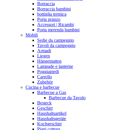
Borraccia
Borraccia bambini
bottiglia termica
Porta pranzo
Accessori | Ricambi
Porta merenda bambini
Mobili
Sedie da campeggio
Tavoli da campeggio
Armadi
Liegen
Hängematten
Lampade e lanterne
Poggiapiedi
Carrello
Zubehör
Cucina e barbecue
Barbecue a Gas
Barbecue da Tavolo
Besteck
Geschirr
Haushaltsartikel
Haushaltsgeräte
Kochgeschirr
Piani cottura