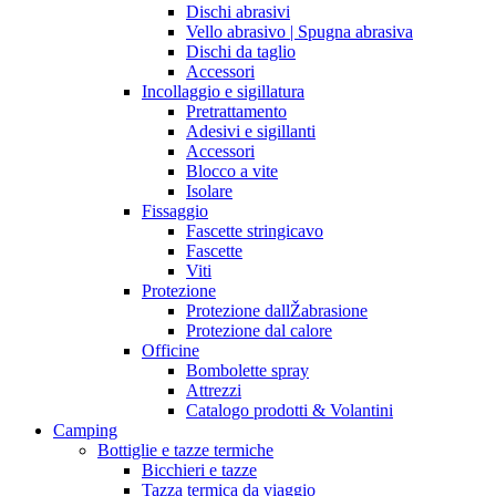
Dischi abrasivi
Vello abrasivo | Spugna abrasiva
Dischi da taglio
Accessori
Incollaggio e sigillatura
Pretrattamento
Adesivi e sigillanti
Accessori
Blocco a vite
Isolare
Fissaggio
Fascette stringicavo
Fascette
Viti
Protezione
Protezione dallŽabrasione
Protezione dal calore
Officine
Bombolette spray
Attrezzi
Catalogo prodotti & Volantini
Camping
Bottiglie e tazze termiche
Bicchieri e tazze
Tazza termica da viaggio