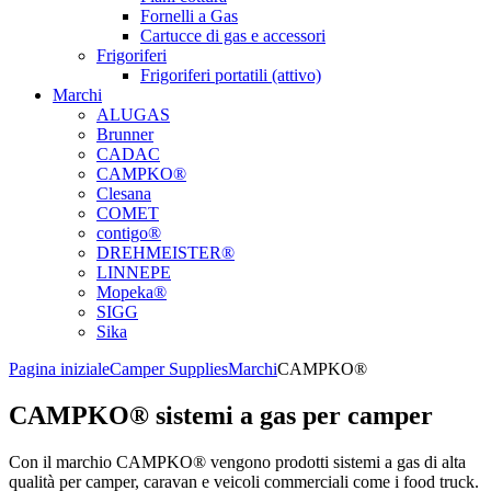
Fornelli a Gas
Cartucce di gas e accessori
Frigoriferi
Frigoriferi portatili (attivo)
Marchi
ALUGAS
Brunner
CADAC
CAMPKO®
Clesana
COMET
contigo®
DREHMEISTER®
LINNEPE
Mopeka®
SIGG
Sika
Pagina iniziale
Camper Supplies
Marchi
CAMPKO®
CAMPKO® sistemi a gas per camper
Con il marchio CAMPKO® vengono prodotti sistemi a gas di alta
qualità per camper, caravan e veicoli commerciali come i food truck.