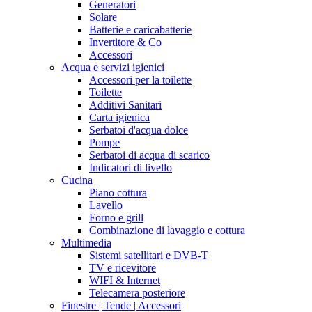
Generatori
Solare
Batterie e caricabatterie
Invertitore & Co
Accessori
Acqua e servizi igienici
Accessori per la toilette
Toilette
Additivi Sanitari
Carta igienica
Serbatoi d'acqua dolce
Pompe
Serbatoi di acqua di scarico
Indicatori di livello
Cucina
Piano cottura
Lavello
Forno e grill
Combinazione di lavaggio e cottura
Multimedia
Sistemi satellitari e DVB-T
TV e ricevitore
WIFI & Internet
Telecamera posteriore
Finestre | Tende | Accessori