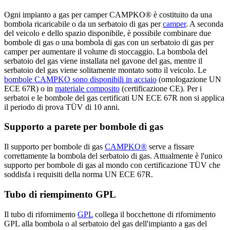
Ogni impianto a gas per camper CAMPKO® è costituito da una
bombola ricaricabile o da un serbatoio di gas per
camper
. A seconda
del veicolo e dello spazio disponibile, è possibile combinare due
bombole di gas o una bombola di gas con un serbatoio di gas per
camper per aumentare il volume di stoccaggio. La bombola del
serbatoio del gas viene installata nel gavone del gas, mentre il
serbatoio del gas viene solitamente montato sotto il veicolo. Le
bombole CAMPKO sono disponibili in acciaio
(omologazione UN
ECE 67R) o in
materiale composito
(certificazione CE). Per i
serbatoi e le bombole del gas certificati UN ECE 67R non si applica
il periodo di prova TÜV di 10 anni.
Supporto a parete per bombole di gas
Il supporto per bombole di gas
CAMPKO®
serve a fissare
correttamente la bombola del serbatoio di gas. Attualmente è l'unico
supporto per bombole di gas al mondo con certificazione TÜV che
soddisfa i requisiti della norma UN ECE 67R.
Tubo di riempimento GPL
Il tubo di rifornimento
GPL
collega il bocchettone di rifornimento
GPL alla bombola o al serbatoio del gas dell'impianto a gas del