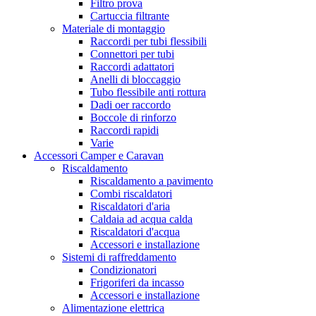
Filtro prova
Cartuccia filtrante
Materiale di montaggio
Raccordi per tubi flessibili
Connettori per tubi
Raccordi adattatori
Anelli di bloccaggio
Tubo flessibile anti rottura
Dadi oer raccordo
Boccole di rinforzo
Raccordi rapidi
Varie
Accessori Camper e Caravan
Riscaldamento
Riscaldamento a pavimento
Combi riscaldatori
Riscaldatori d'aria
Caldaia ad acqua calda
Riscaldatori d'acqua
Accessori e installazione
Sistemi di raffreddamento
Condizionatori
Frigoriferi da incasso
Accessori e installazione
Alimentazione elettrica