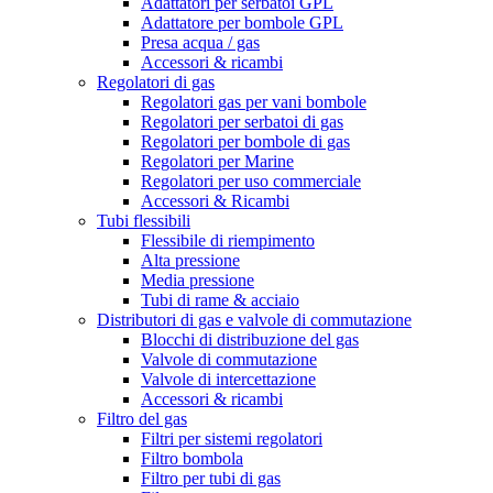
Adattatori per serbatoi GPL
Adattatore per bombole GPL
Presa acqua / gas
Accessori & ricambi
Regolatori di gas
Regolatori gas per vani bombole
Regolatori per serbatoi di gas
Regolatori per bombole di gas
Regolatori per Marine
Regolatori per uso commerciale
Accessori & Ricambi
Tubi flessibili
Flessibile di riempimento
Alta pressione
Media pressione
Tubi di rame & acciaio
Distributori di gas e valvole di commutazione
Blocchi di distribuzione del gas
Valvole di commutazione
Valvole di intercettazione
Accessori & ricambi
Filtro del gas
Filtri per sistemi regolatori
Filtro bombola
Filtro per tubi di gas