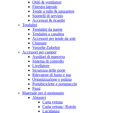
Oblò & ventilatori
Finestra laterale
Tende a rullo & zanzariere
Sportelli di servizio
Accessori & ricambi
Tendalini
Tendalini da parete
Tendalini a canalina
Accessori per tende da sole
Chiusure
Vorzelte Zubehör
Accessori per camper
Ausiliari di manovra
Sistema di controllo
Livellatore
Sicurezza delle porte
Rilevatore di fumo e gas
Organizzazione e pulizia
Portabiciclette e portapacchi
Passi
Materiale per il montaggio
Abrasivi
Carta vetrata
Carta vetrata | Rotolo
Lucidatura