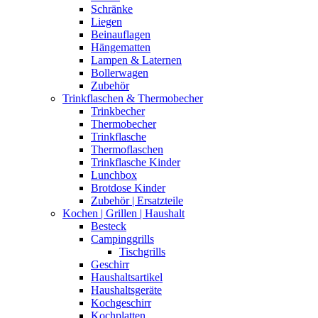
Schränke
Liegen
Beinauflagen
Hängematten
Lampen & Laternen
Bollerwagen
Zubehör
Trinkflaschen & Thermobecher
Trinkbecher
Thermobecher
Trinkflasche
Thermoflaschen
Trinkflasche Kinder
Lunchbox
Brotdose Kinder
Zubehör | Ersatzteile
Kochen | Grillen | Haushalt
Besteck
Campinggrills
Tischgrills
Geschirr
Haushaltsartikel
Haushaltsgeräte
Kochgeschirr
Kochplatten