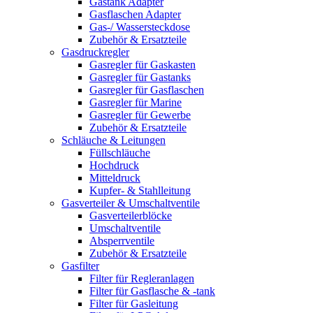
Gastank Adapter
Gasflaschen Adapter
Gas-/ Wassersteckdose
Zubehör & Ersatzteile
Gasdruckregler
Gasregler für Gaskasten
Gasregler für Gastanks
Gasregler für Gasflaschen
Gasregler für Marine
Gasregler für Gewerbe
Zubehör & Ersatzteile
Schläuche & Leitungen
Füllschläuche
Hochdruck
Mitteldruck
Kupfer- & Stahlleitung
Gasverteiler & Umschaltventile
Gasverteilerblöcke
Umschaltventile
Absperrventile
Zubehör & Ersatzteile
Gasfilter
Filter für Regleranlagen
Filter für Gasflasche & -tank
Filter für Gasleitung