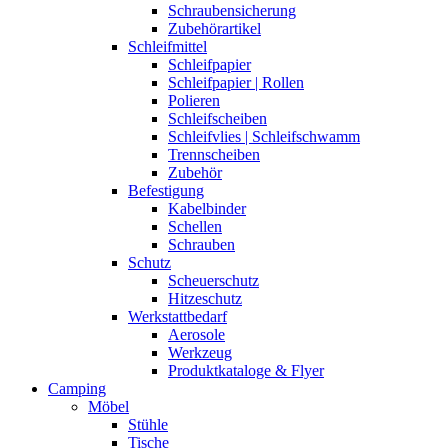
Schraubensicherung
Zubehörartikel
Schleifmittel
Schleifpapier
Schleifpapier | Rollen
Polieren
Schleifscheiben
Schleifvlies | Schleifschwamm
Trennscheiben
Zubehör
Befestigung
Kabelbinder
Schellen
Schrauben
Schutz
Scheuerschutz
Hitzeschutz
Werkstattbedarf
Aerosole
Werkzeug
Produktkataloge & Flyer
Camping
Möbel
Stühle
Tische