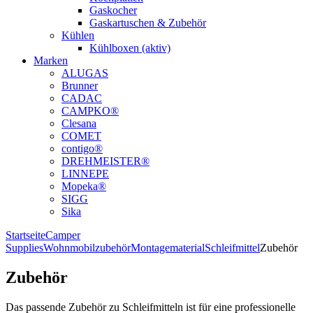
Gaskocher
Gaskartuschen & Zubehör
Kühlen
Kühlboxen (aktiv)
Marken
ALUGAS
Brunner
CADAC
CAMPKO®
Clesana
COMET
contigo®
DREHMEISTER®
LINNEPE
Mopeka®
SIGG
Sika
Startseite
Camper
Supplies
Wohnmobilzubehör
Montagematerial
Schleifmittel
Zubehör
Zubehör
Das passende Zubehör zu Schleifmitteln ist für eine professionelle