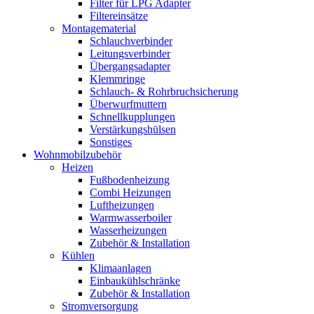
Filter für LPG Adapter
Filtereinsätze
Montagematerial
Schlauchverbinder
Leitungsverbinder
Übergangsadapter
Klemmringe
Schlauch- & Rohrbruchsicherung
Überwurfmuttern
Schnellkupplungen
Verstärkungshülsen
Sonstiges
Wohnmobilzubehör
Heizen
Fußbodenheizung
Combi Heizungen
Luftheizungen
Warmwasserboiler
Wasserheizungen
Zubehör & Installation
Kühlen
Klimaanlagen
Einbaukühlschränke
Zubehör & Installation
Stromversorgung