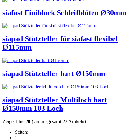
siafast Finiblock Schleifblüten Ø30mm
siapad Stützteller für siafast flexibel
Ø115mm
siapad Stützteller hart Ø150mm
siapad Stützteller Multiloch hart
Ø150mm 103 Loch
Zeige
1
bis
20
(von insgesamt
27
Artikeln)
Seiten:
1