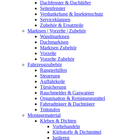
Dachfenster & Dachlüfter
Seitenfenster
Verdunkelung & Insektenschutz
Serviceklappen
Zubehör & Ersatzteile
Markisen | Vorzelte | Zubehör
Wandmarkisen
Dachmarkisen
Markisen Zubehör
Vorzelte
Vorzelte Zubehör
Fahrzeugzubehör
Rangierhilfen
Steuerung
Auffahrkeile
Türsicherung
Rauchmelder & Gaswarner
Organisation & Reinigungsmittel
Fahrradträger & Dachträger
Trittstufen
Montagematerial
Kleben & Dichten
Vorbehandeln
Klebstoffe & Dichtmittel
Isolieren