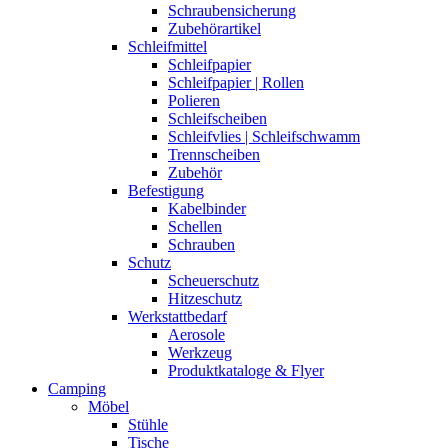
Schraubensicherung
Zubehörartikel
Schleifmittel
Schleifpapier
Schleifpapier | Rollen
Polieren
Schleifscheiben
Schleifvlies | Schleifschwamm
Trennscheiben
Zubehör
Befestigung
Kabelbinder
Schellen
Schrauben
Schutz
Scheuerschutz
Hitzeschutz
Werkstattbedarf
Aerosole
Werkzeug
Produktkataloge & Flyer
Camping
Möbel
Stühle
Tische