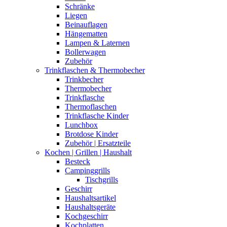
Schränke
Liegen
Beinauflagen
Hängematten
Lampen & Laternen
Bollerwagen
Zubehör
Trinkflaschen & Thermobecher
Trinkbecher
Thermobecher
Trinkflasche
Thermoflaschen
Trinkflasche Kinder
Lunchbox
Brotdose Kinder
Zubehör | Ersatzteile
Kochen | Grillen | Haushalt
Besteck
Campinggrills
Tischgrills
Geschirr
Haushaltsartikel
Haushaltsgeräte
Kochgeschirr
Kochplatten