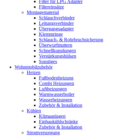
Filter für LPG Adapter
Filtereinsätze
Montagematerial
Schlauchverbinder
Leitungsverbinder
Übergangsadapter
Klemmringe
Schlauch- & Rohrbruchsicherung
Überwurfmuttern
Schnellkupplungen
Verstärkungshülsen
Sonstiges
Wohnmobilzubehör
Heizen
Fußbodenheizung
Combi Heizungen
Luftheizungen
Warmwasserboiler
Wasserheizungen
Zubehör & Installation
Kühlen
Klimaanlagen
Einbaukühlschränke
Zubehör & Installation
Stromversorgung