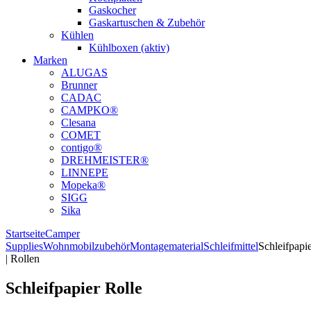
Gaskocher
Gaskartuschen & Zubehör
Kühlen
Kühlboxen (aktiv)
Marken
ALUGAS
Brunner
CADAC
CAMPKO®
Clesana
COMET
contigo®
DREHMEISTER®
LINNEPE
Mopeka®
SIGG
Sika
Startseite
Camper
Supplies
Wohnmobilzubehör
Montagematerial
Schleifmittel
Schleifpapi
| Rollen
Schleifpapier Rolle