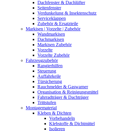
Dachfenster & Dachlüfter
Seitenfenster
Verdunkelung & Insektenschutz
Serviceklappen
Zubehör & Ersatzteile
Markisen | Vorzelte | Zubehör
Wandmarkisen
Dachmarkisen
Markisen Zubehör
Vorzelte
Vorzelte Zubehör
Fahrzeugzubehör
Rangierhilfen
Steuerung
Auffahrkeile
Türsicherung
Rauchmelder & Gaswarner
Organisation & Reinigungsmittel
Fahrradträger & Dachträger
Trittstufen
Montagematerial
Kleben & Dichten
Vorbehandeln
Klebstoffe & Dichtmittel
Isolieren