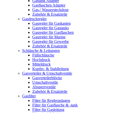
Gastank Adapter
Gasflaschen Adapter
Gas-/ Wassersteckdose
Zubehör & Ersatzteile
Gasdruckregler
Gasregler für Gaskasten
Gasregler für Gastanks
Gasregler für Gasflaschen
Gasregler für Marine
Gasregler für Gewerbe
Zubehör & Ersatzteile
Schläuche & Leitungen
Füllschläuche
Hochdruck
Mitteldruck
Kupfer- & Stahlleitung
Gasverteiler & Umschaltventile
Gasverteilerblöcke
Umschaltventile
Absperrventile
Zubehör & Ersatzteile
Gasfilter
Filter für Regleranlagen
Filter für Gasflasche & -tank
Filter für Gasleitung