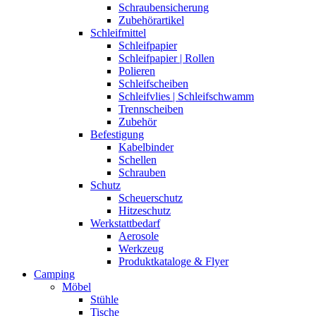
Schraubensicherung
Zubehörartikel
Schleifmittel
Schleifpapier
Schleifpapier | Rollen
Polieren
Schleifscheiben
Schleifvlies | Schleifschwamm
Trennscheiben
Zubehör
Befestigung
Kabelbinder
Schellen
Schrauben
Schutz
Scheuerschutz
Hitzeschutz
Werkstattbedarf
Aerosole
Werkzeug
Produktkataloge & Flyer
Camping
Möbel
Stühle
Tische