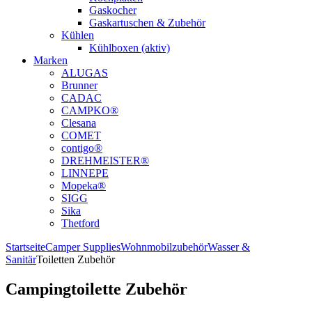
Gaskocher
Gaskartuschen & Zubehör
Kühlen
Kühlboxen (aktiv)
Marken
ALUGAS
Brunner
CADAC
CAMPKO®
Clesana
COMET
contigo®
DREHMEISTER®
LINNEPE
Mopeka®
SIGG
Sika
Thetford
Startseite
Camper Supplies
Wohnmobilzubehör
Wasser &
Sanitär
Toiletten Zubehör
Campingtoilette Zubehör