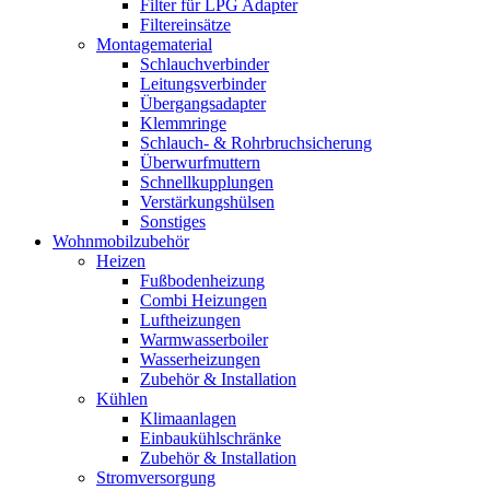
Filter für LPG Adapter
Filtereinsätze
Montagematerial
Schlauchverbinder
Leitungsverbinder
Übergangsadapter
Klemmringe
Schlauch- & Rohrbruchsicherung
Überwurfmuttern
Schnellkupplungen
Verstärkungshülsen
Sonstiges
Wohnmobilzubehör
Heizen
Fußbodenheizung
Combi Heizungen
Luftheizungen
Warmwasserboiler
Wasserheizungen
Zubehör & Installation
Kühlen
Klimaanlagen
Einbaukühlschränke
Zubehör & Installation
Stromversorgung