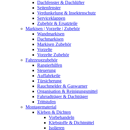
Dachfenster & Dachlüfter
Seitenfenster
Verdunkelung & Insektenschutz
Serviceklappen
Zubehör & Ersatzteile
Markisen | Vorzelte | Zubehör
Wandmarkisen
Dachmarkisen
Markisen Zubehör
Vorzelte
Vorzelte Zubehör
Fahrzeugzubehör
Rangierhilfen
Steuerung
Auffahrkeile
Türsicherung
Rauchmelder & Gaswarner
Organisation & Reinigungsmittel
Fahrradträger & Dachträger
Trittstufen
Montagematerial
Kleben & Dichten
Vorbehandeln
Klebstoffe & Dichtmittel
Isolieren