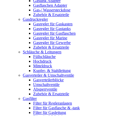
Gastank Adapter
Gasflaschen Adapter
Gas-/ Wassersteckdose
Zubehör & Ersatzteile
Gasdruckregler
Gasregler für Gaskasten
Gasregler für Gastanks
Gasregler für Gasflaschen
Gasregler für Marine
Gasregler für Gewerbe
Zubehör & Ersatzteile
Schläuche & Leitungen
Füllschläuche
Hochdruck
Mitteldruck
Kupfer- & Stahlleitung
Gasverteiler & Umschaltventile
Gasverteilerblöcke
Umschaltventile
Absperrventile
Zubehör & Ersatzteile
Gasfilter
Filter für Regleranlagen
Filter für Gasflasche & -tank
Filter für Gasleitung