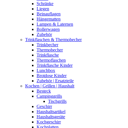
Schränke
Liegen
Beinauflagen
Hängematten
Lampen & Laternen
Bollerwagen
Zubehör
Trinkflaschen & Thermobecher
Trinkbecher
Thermobecher
Trinkflasche
Thermoflaschen
Trinkflasche Kinder
Lunchbox
Brotdose Kinder
Zubehör | Ersatzteile
Kochen | Grillen | Haushalt
Besteck
Campinggrills
Tischgrills
Geschirr
Haushaltsartikel
Haushaltsgeräte
Kochgeschirr
Kochplatten