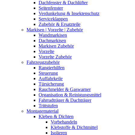
Dachfenster & Dachlüfter
Seitenfenster
Verdunkelung & Insektenschutz
Serviceklappen
Zubehör & Ersatzteile
Markisen | Vorzelte | Zubehör
Wandmarkisen
Dachmarkisen
Markisen Zubehör
Vorzelte
Vorzelte Zubehör
Fahrzeugzubehör
Rangierhilfen
Steuerung
Auffahrkeile
Türsicherung
Rauchmelder & Gaswarner
Organisation & Reinigungsmittel
Fahrradträger & Dachträger
Trittstufen
Montagematerial
Kleben & Dichten
Vorbehandeln
Klebstoffe & Dichtmittel
Isolieren