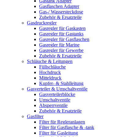
Gastank Adapter
Gasflaschen Adapter
Gas-/ Wassersteckdose
Zubehör & Ersatzteile
Gasdruckregler
Gasregler für Gaskasten
Gasregler für Gastanks
Gasregler für Gasflaschen
Gasregler für Marine
Gasregler für Gewerbe
Zubehör & Ersatzteile
Schläuche & Leitungen
Füllschläuche
Hochdruck
Mitteldruck
Kupfer- & Stahlleitung
Gasverteiler & Umschaltventile
Gasverteilerblöcke
Umschaltventile
Absperrventile
Zubehör & Ersatzteile
Gasfilter
Filter für Regleranlagen
Filter für Gasflasche & -tank
Filter für Gasleitung