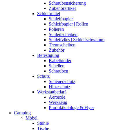
Schraubensicherung
Zubehörartikel
Schleifmittel
Schleifpapier
Schleifpapier | Rollen
Polieren
Schleifscheiben
Schleifvlies | Schleifschwamm
Trennscheiben
Zubehör
Befestigung
Kabelbinder
Schellen
Schrauben
Schutz
Scheuerschutz
Hitzeschutz
Werkstattbedarf
Aerosole
Werkzeug
Produktkataloge & Flyer
Camping
Möbel
Stühle
Tische