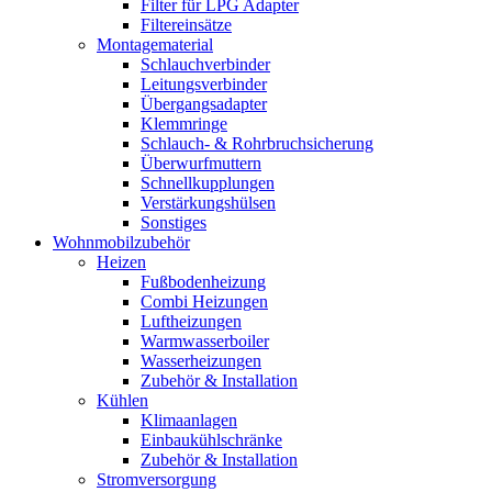
Filter für LPG Adapter
Filtereinsätze
Montagematerial
Schlauchverbinder
Leitungsverbinder
Übergangsadapter
Klemmringe
Schlauch- & Rohrbruchsicherung
Überwurfmuttern
Schnellkupplungen
Verstärkungshülsen
Sonstiges
Wohnmobilzubehör
Heizen
Fußbodenheizung
Combi Heizungen
Luftheizungen
Warmwasserboiler
Wasserheizungen
Zubehör & Installation
Kühlen
Klimaanlagen
Einbaukühlschränke
Zubehör & Installation
Stromversorgung