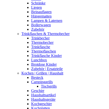
Schränke
Liegen
Beinauflagen
Hängematten
Lampen & Laternen
Bollerwagen
Zubehör
Trinkflaschen & Thermobecher
Trinkbecher
Thermobecher
Trinkflasche
Thermoflaschen
Trinkflasche Kinder
Lunchbox
Brotdose Kinder
Zubehör | Ersatzteile
Kochen | Grillen | Haushalt
Besteck
Campinggrills
Tischgrills
Geschirr
Haushaltsartikel
Haushaltsgeräte
Kochgeschirr
Kochplatten