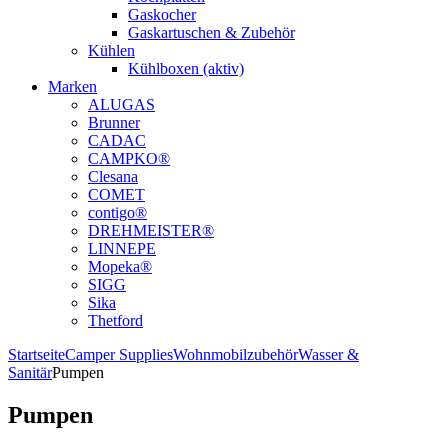
Gaskocher
Gaskartuschen & Zubehör
Kühlen
Kühlboxen (aktiv)
Marken
ALUGAS
Brunner
CADAC
CAMPKO®
Clesana
COMET
contigo®
DREHMEISTER®
LINNEPE
Mopeka®
SIGG
Sika
Thetford
Startseite
Camper Supplies
Wohnmobilzubehör
Wasser &
Sanitär
Pumpen
Pumpen