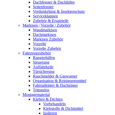
Dachfenster & Dachlüfter
Seitenfenster
Verdunkelung & Insektenschutz
Serviceklappen
Zubehör & Ersatzteile
Markisen | Vorzelte | Zubehör
Wandmarkisen
Dachmarkisen
Markisen Zubehör
Vorzelte
Vorzelte Zubehör
Fahrzeugzubehör
Rangierhilfen
Steuerung
Auffahrkeile
Türsicherung
Rauchmelder & Gaswarner
Organisation & Reinigungsmittel
Fahrradträger & Dachträger
Trittstufen
Montagematerial
Kleben & Dichten
Vorbehandeln
Klebstoffe & Dichtmittel
Isolieren