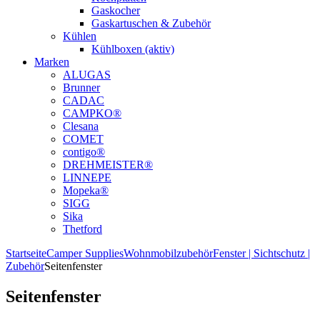
Gaskocher
Gaskartuschen & Zubehör
Kühlen
Kühlboxen (aktiv)
Marken
ALUGAS
Brunner
CADAC
CAMPKO®
Clesana
COMET
contigo®
DREHMEISTER®
LINNEPE
Mopeka®
SIGG
Sika
Thetford
Startseite
Camper Supplies
Wohnmobilzubehör
Fenster | Sichtschutz |
Zubehör
Seitenfenster
Seitenfenster