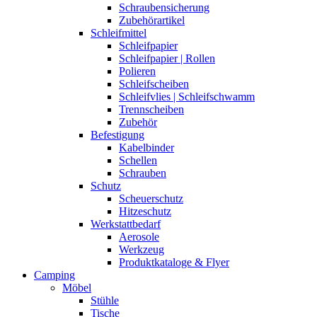
Schraubensicherung
Zubehörartikel
Schleifmittel
Schleifpapier
Schleifpapier | Rollen
Polieren
Schleifscheiben
Schleifvlies | Schleifschwamm
Trennscheiben
Zubehör
Befestigung
Kabelbinder
Schellen
Schrauben
Schutz
Scheuerschutz
Hitzeschutz
Werkstattbedarf
Aerosole
Werkzeug
Produktkataloge & Flyer
Camping
Möbel
Stühle
Tische