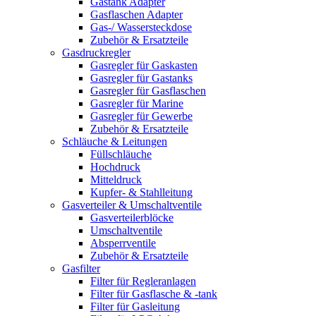
Gastank Adapter
Gasflaschen Adapter
Gas-/ Wassersteckdose
Zubehör & Ersatzteile
Gasdruckregler
Gasregler für Gaskasten
Gasregler für Gastanks
Gasregler für Gasflaschen
Gasregler für Marine
Gasregler für Gewerbe
Zubehör & Ersatzteile
Schläuche & Leitungen
Füllschläuche
Hochdruck
Mitteldruck
Kupfer- & Stahlleitung
Gasverteiler & Umschaltventile
Gasverteilerblöcke
Umschaltventile
Absperrventile
Zubehör & Ersatzteile
Gasfilter
Filter für Regleranlagen
Filter für Gasflasche & -tank
Filter für Gasleitung