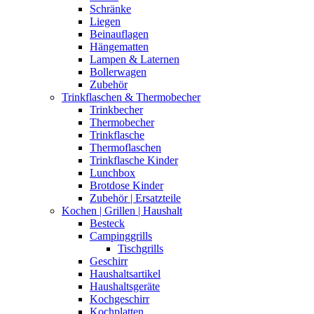
Schränke
Liegen
Beinauflagen
Hängematten
Lampen & Laternen
Bollerwagen
Zubehör
Trinkflaschen & Thermobecher
Trinkbecher
Thermobecher
Trinkflasche
Thermoflaschen
Trinkflasche Kinder
Lunchbox
Brotdose Kinder
Zubehör | Ersatzteile
Kochen | Grillen | Haushalt
Besteck
Campinggrills
Tischgrills
Geschirr
Haushaltsartikel
Haushaltsgeräte
Kochgeschirr
Kochplatten