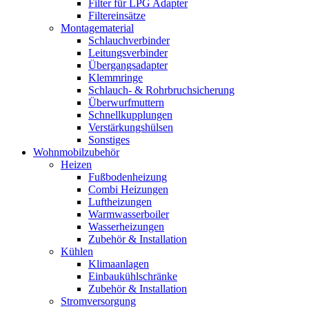
Filter für LPG Adapter
Filtereinsätze
Montagematerial
Schlauchverbinder
Leitungsverbinder
Übergangsadapter
Klemmringe
Schlauch- & Rohrbruchsicherung
Überwurfmuttern
Schnellkupplungen
Verstärkungshülsen
Sonstiges
Wohnmobilzubehör
Heizen
Fußbodenheizung
Combi Heizungen
Luftheizungen
Warmwasserboiler
Wasserheizungen
Zubehör & Installation
Kühlen
Klimaanlagen
Einbaukühlschränke
Zubehör & Installation
Stromversorgung