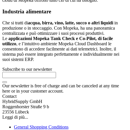
cloud di Mopeka offrono tutto ciò di cui ha bisogno.
Industria alimentare
Che si tratti di
acqua, birra, vino, latte, succo o altri liquidi
in
produzione o in stoccaggio. Con Mopeka, ha una panoramica
centralizzata e può ottimizzare i suoi processi produttivi.
Le
applicazioni Mopeka Tank Check e Co-Pilot, di facile
utilizzo
, e l’intuitivo ambiente Mopeka Cloud Dashboard le
consentono di accedere facilmente ai dati telemetrici. Inoltre, il
sistema può essere integrato perfettamente e individualmente nei
suoi sistemi ERP.
Subscribe to our newsletter
Our newsletter is free of charge and can be canceled at any time
here or in your customer account.
Contact
HybridSupply GmbH
Roggenhorster Straße 9 b
23556 Lübeck
Leggi di più...
General Shopping Conditions