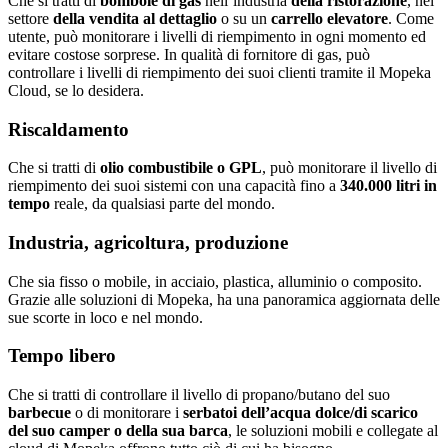
Che si tratti di
bombole di gas
nell’industria
della ristorazione
, nel
settore
della vendita al dettaglio
o su un
carrello elevatore
. Come
utente, può monitorare i livelli di riempimento in ogni momento ed
evitare costose sorprese. In qualità di fornitore di gas, può
controllare i livelli di riempimento dei suoi clienti tramite il Mopeka
Cloud, se lo desidera.
Riscaldamento
Che si tratti di
olio combustibile o GPL
, può monitorare il livello di
riempimento dei suoi sistemi con una capacità fino a
340.000 litri in
tempo
reale, da qualsiasi parte del mondo.
Industria, agricoltura, produzione
Che sia fisso o mobile, in acciaio, plastica, alluminio o composito.
Grazie alle soluzioni di Mopeka, ha una panoramica aggiornata delle
sue scorte in loco e nel mondo.
Tempo libero
Che si tratti di controllare il livello di propano/butano del suo
barbecue
o di monitorare i
serbatoi dell’acqua dolce/di scarico
del suo camper o della sua barca
, le soluzioni mobili e collegate al