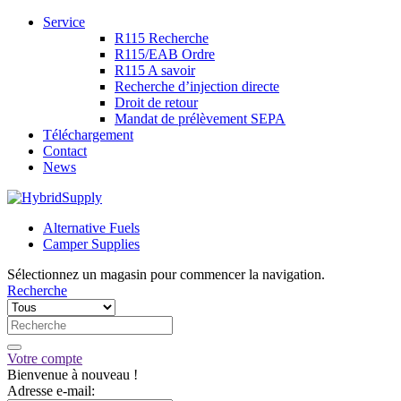
Service
R115 Recherche
R115/EAB Ordre
R115 A savoir
Recherche d’injection directe
Droit de retour
Mandat de prélèvement SEPA
Téléchargement
Contact
News
Alternative Fuels
Camper Supplies
Sélectionnez un magasin pour commencer la navigation.
Recherche
Votre compte
Bienvenue à nouveau !
Adresse e-mail: